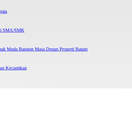
jata
b di SMA/SMK
nak Muda Bangun Masa Depan Properti Batam
an Kecantikan