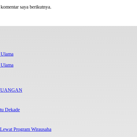
 komentar saya berikutnya.
i Ulama
RJUANGAN
atu Dekade
 Lewat Program Wirausaha