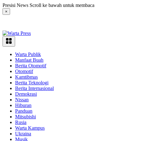
Langsung
Presisi News Scroll ke bawah untuk membaca
ke
×
konten
Warta Publik
Manfaat Buah
Berita Otomotif
Otomotif
Kamtibmas
Berita Teknologi
Berita Internasional
Demokrasi
Nissan
Hiburan
Panduan
Mitsubishi
Rusia
Warta Kampus
Ukraina
Musik