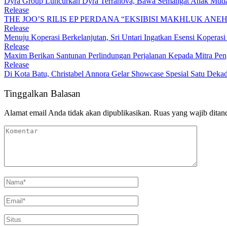
Dyra Group Luncurkan Dyra Terranova, Bawa Semangat Anak Muda
Release
THE JOO’S RILIS EP PERDANA “EKSIBISI MAKHLUK ANE
Release
Menuju Koperasi Berkelanjutan, Sri Untari Ingatkan Esensi Koperasi 
Release
Maxim Berikan Santunan Perlindungan Perjalanan Kepada Mitra Pen
Release
Di Kota Batu, Christabel Annora Gelar Showcase Spesial Satu Deka
Tinggalkan Balasan
Alamat email Anda tidak akan dipublikasikan.
Ruas yang wajib ditan