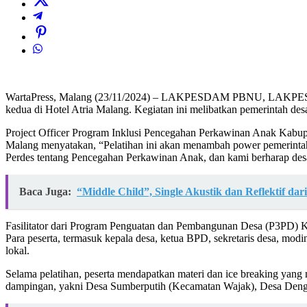
WartaPress, Malang (23/11/2024) – LAKPESDAM PBNU, LAKPESDA
kedua di Hotel Atria Malang. Kegiatan ini melibatkan pemerintah d
Project Officer Program Inklusi Pencegahan Perkawinan Anak Ka
Malang menyatakan, “Pelatihan ini akan menambah power pemerintah
Perdes tentang Pencegahan Perkawinan Anak, dan kami berharap desa
Baca Juga:
“Middle Child”, Single Akustik dan Reflektif dari
Fasilitator dari Program Penguatan dan Pembangunan Desa (P3PD) K
Para peserta, termasuk kepala desa, ketua BPD, sekretaris desa, modi
lokal.
Selama pelatihan, peserta mendapatkan materi dan ice breaking yang 
dampingan, yakni Desa Sumberputih (Kecamatan Wajak), Desa Dengk