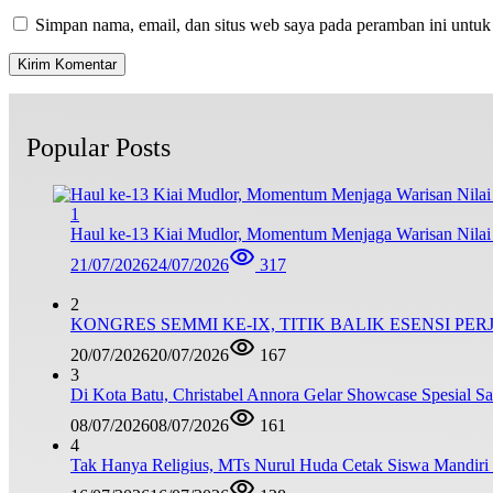
Simpan nama, email, dan situs web saya pada peramban ini untuk
Popular Posts
1
Haul ke-13 Kiai Mudlor, Momentum Menjaga Warisan Nila
21/07/2026
24/07/2026
317
2
KONGRES SEMMI KE-IX, TITIK BALIK ESENSI PE
20/07/2026
20/07/2026
167
3
Di Kota Batu, Christabel Annora Gelar Showcase Spesial S
08/07/2026
08/07/2026
161
4
Tak Hanya Religius, MTs Nurul Huda Cetak Siswa Mandiri