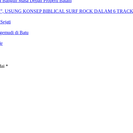
 Bangun Masa Depan Properti Batam
H”, USUNG KONSEP BIBLICAL SURF ROCK DALAM 6 TRAC
Sejati
gemudi di Batu
de
dai
*