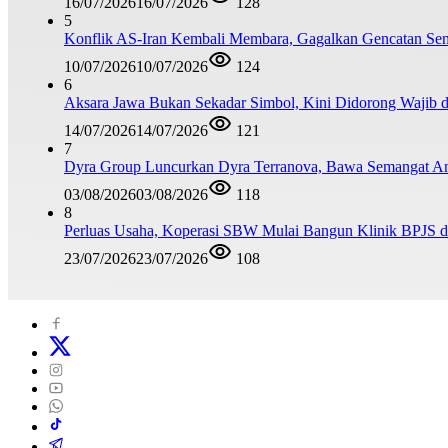
16/07/2026
16/07/2026
128
5
Konflik AS-Iran Kembali Membara, Gagalkan Gencatan Sen
10/07/2026
10/07/2026
124
6
Aksara Jawa Bukan Sekadar Simbol, Kini Didorong Waji
14/07/2026
14/07/2026
121
7
Dyra Group Luncurkan Dyra Terranova, Bawa Semangat A
03/08/2026
03/08/2026
118
8
Perluas Usaha, Koperasi SBW Mulai Bangun Klinik BPJS d
23/07/2026
23/07/2026
108