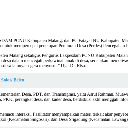
M PCNU Kabupaten Malang, dan PC Fatayat NU Kabupaten Malang 
esa untuk mempercepat penerapan Peraturan Desa (Perdes) Pencegahan
bupaten Malang sekaligus Pengurus Lakpesdam PCNU Kabupaten Mal
 desa dalam mencegah perkawinan anak di desa, serta akan memotivas
-desa lainnya segera menyusul.” Ujar Dr. Risa.
 Solois Belen
ementerian Desa, PDT, dan Transmigrasi, yaitu Asrul Rahman, Muawan
n, PKK, perangkat desa, dan kader desa, berdiskusi aktif menggali inf
memacu interaksi. Fasilitator menyampaikan materi terkait akar penye
ol (Kecamatan Singosari), dan Desa Srigadung (Kecamatan Lawang),