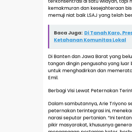
terkonsentrasi di satu wilayah, tapi
kemakmuran dan kesejahteraan bisa 
memuji niat baik LSAJ yang telah beri
Baca Juga:
Di Tanah Karo, Pr
Ketahanan Komunitas Lokal
Di Banten dan Jawa Barat yang bel
tangan dingin pengusaha yang luar b
untuk menghadirkan dan memerata
Emil.
Berbagi Visi Lewat Peternakan Terin
Dalam sambutannya, Arie Triyono seb
peternakan terintegrasi ini, mene
narasi seputar pertanian. “Ini ten
pikir masyarakat, khususnya generas
menganggap pertanian kotor, berbau