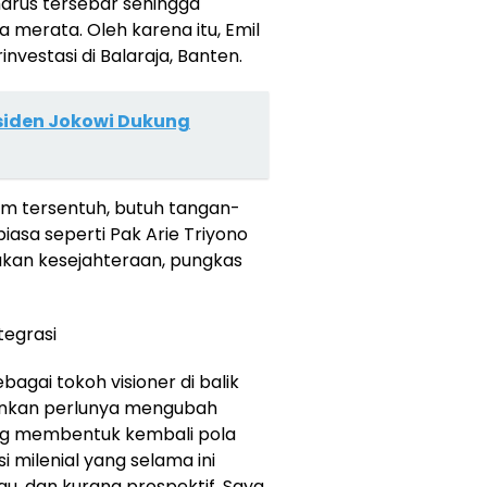
 harus tersebar sehingga
merata. Oleh karena itu, Emil
nvestasi di Balaraja, Banten.
esiden Jokowi Dukung
um tersentuh, butuh tangan-
iasa seperti Pak Arie Triyono
kan kesejahteraan, pungkas
tegrasi
agai tokoh visioner di balik
kankan perlunya mengubah
tang membentuk kembali pola
i milenial yang selama ini
, dan kurang prospektif. Saya