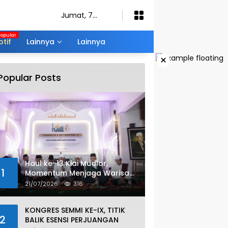
Jumat, 7
Agustus 2026
tif
Lainnya
Lainnya
×
Popular Posts
Haul ke-13 Kiai Mudlor,
1
Momentum Menjaga Warisan
Nilai Ulama
21/07/2026
316
KONGRES SEMMI KE-IX, TITIK
2
BALIK ESENSI PERJUANGAN