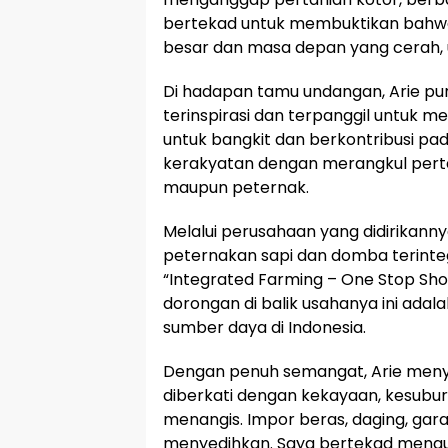
bertekad untuk membuktikan bahwa 
besar dan masa depan yang cerah, u
Di hadapan tamu undangan, Arie p
terinspirasi dan terpanggil untuk 
untuk bangkit dan berkontribusi 
kerakyatan dengan merangkul perta
maupun peternak.
Melalui perusahaan yang didirikanny
peternakan sapi dan domba terinteg
“Integrated Farming – One Stop Sho
dorongan di balik usahanya ini ada
sumber daya di Indonesia.
Dengan penuh semangat, Arie menya
diberkati dengan kekayaan, kesubur
menangis. Impor beras, daging, gara
menyedihkan. Saya bertekad meng