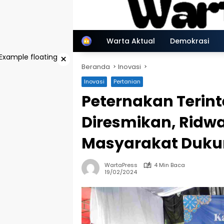
Langsung
ke
konten
Home
Warta Aktual
Demokrasi
×
Beranda
Inovasi
Inovasi
Pertanian
Peternakan Terint
Diresmikan, Ridw
Masyarakat Dukun
WartaPress
4 Min Baca
19/02/2024