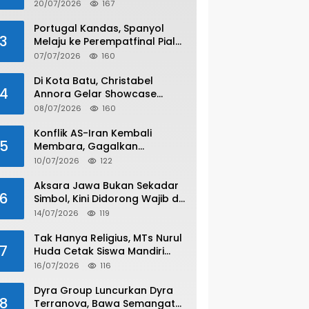
20/07/2026
167
Portugal Kandas, Spanyol
3
Melaju ke Perempatfinal Piala
Dunia 2026
07/07/2026
160
Di Kota Batu, Christabel
4
Annora Gelar Showcase
Spesial Satu Dekade
08/07/2026
160
Konflik AS-Iran Kembali
5
Membara, Gagalkan
Gencatan Senjata
10/07/2026
122
Aksara Jawa Bukan Sekadar
6
Simbol, Kini Didorong Wajib di
SMA/SMK
14/07/2026
119
Tak Hanya Religius, MTs Nurul
7
Huda Cetak Siswa Mandiri
Lewat Program Wirausaha
16/07/2026
116
Dyra Group Luncurkan Dyra
8
Terranova, Bawa Semangat