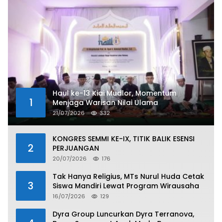
Haul ke-13 Kiai Mudlor, Momentum
1
Menjaga Warisan Nilai Ulama
21/07/2026
332
KONGRES SEMMI KE-IX, TITIK BALIK ESENSI
2
PERJUANGAN
20/07/2026
176
Tak Hanya Religius, MTs Nurul Huda Cetak
3
Siswa Mandiri Lewat Program Wirausaha
16/07/2026
129
Dyra Group Luncurkan Dyra Terranova,