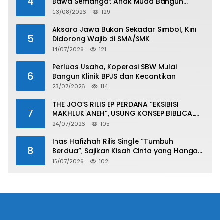
4
Bawa Semangat Anak Muda Bangun
Masa Depan Properti Batam
03/08/2026
129
Aksara Jawa Bukan Sekadar Simbol, Kini
5
Didorong Wajib di SMA/SMK
14/07/2026
121
Perluas Usaha, Koperasi SBW Mulai
6
Bangun Klinik BPJS dan Kecantikan
23/07/2026
114
THE JOO’S RILIS EP PERDANA “EKSIBISI
7
MAKHLUK ANEH”, USUNG KONSEP BIBLICAL
SURF ROCK DALAM 6 TRACK
24/07/2026
105
Inas Hafizhah Rilis Single “Tumbuh
8
Berdua”, Sajikan Kisah Cinta yang Hangat
dan Easy Listening
15/07/2026
102