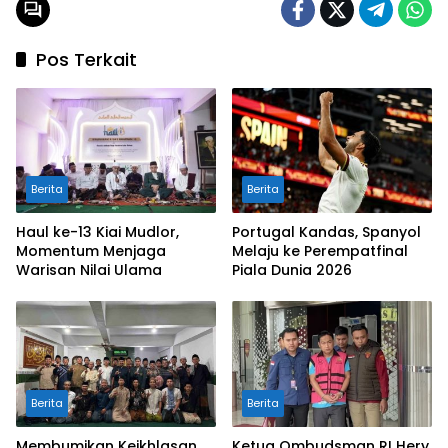
Pos Terkait
Berita
Berita
Haul ke-13 Kiai Mudlor,
Portugal Kandas, Spanyol
Momentum Menjaga
Melaju ke Perempatfinal
Warisan Nilai Ulama
Piala Dunia 2026
Berita
Berita
Membumikan Keikhlasan
Ketua Ombudsman RI Hery