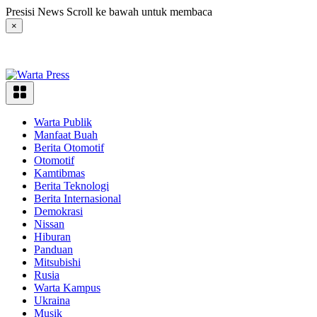
Langsung
Presisi News Scroll ke bawah untuk membaca
ke
×
konten
Warta Publik
Manfaat Buah
Berita Otomotif
Otomotif
Kamtibmas
Berita Teknologi
Berita Internasional
Demokrasi
Nissan
Hiburan
Panduan
Mitsubishi
Rusia
Warta Kampus
Ukraina
Musik