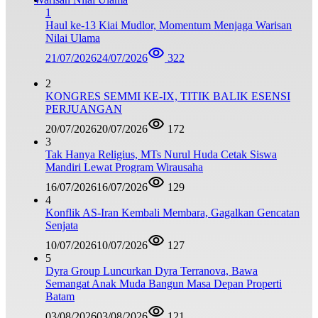
1
Haul ke-13 Kiai Mudlor, Momentum Menjaga Warisan
Nilai Ulama
21/07/2026
24/07/2026
322
2
KONGRES SEMMI KE-IX, TITIK BALIK ESENSI
PERJUANGAN
20/07/2026
20/07/2026
172
3
Tak Hanya Religius, MTs Nurul Huda Cetak Siswa
Mandiri Lewat Program Wirausaha
16/07/2026
16/07/2026
129
4
Konflik AS-Iran Kembali Membara, Gagalkan Gencatan
Senjata
10/07/2026
10/07/2026
127
5
Dyra Group Luncurkan Dyra Terranova, Bawa
Semangat Anak Muda Bangun Masa Depan Properti
Batam
03/08/2026
03/08/2026
121