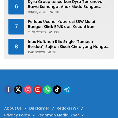
Dyra Group Luncurkan Dyra Terranova,
6
Bawa Semangat Anak Muda Bangun
Masa Depan Properti Batam
03/08/2026
120
Perluas Usaha, Koperasi SBW Mulai
7
Bangun Klinik BPJS dan Kecantikan
23/07/2026
109
Inas Hafizhah Rilis Single “Tumbuh
8
Berdua”, Sajikan Kisah Cinta yang Hangat
dan Easy Listening
15/07/2026
99
About Us
Disclaimer
Redaksi WP
Privacy Policy
Pedoman Media Siber