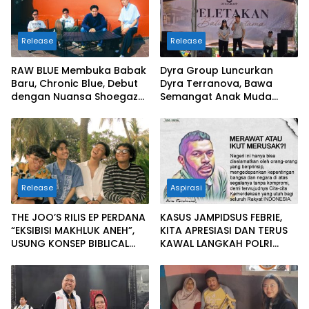
Release
Release
RAW BLUE Membuka Babak
Dyra Group Luncurkan
Baru, Chronic Blue, Debut
Dyra Terranova, Bawa
dengan Nuansa Shoegaze
Semangat Anak Muda
dan Alternative Rock
Bangun Masa Depan
Properti Batam
Release
Aspirasi
THE JOO’S RILIS EP PERDANA
KASUS JAMPIDSUS FEBRIE,
“EKSIBISI MAKHLUK ANEH”,
KITA APRESIASI DAN TERUS
USUNG KONSEP BIBLICAL
KAWAL LANGKAH POLRI
SURF ROCK DALAM 6 TRACK
DALAM MENJALANKAN
ARAHAN PRESIDEN
PRABOWO BERANTAS
KORUPSI