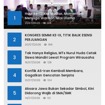
Haul ke-13 Kiai Mudlor, Momentum
1
Menjaga Warisan Nilai Ulama
21/07/2026
318
KONGRES SEMMI KE-IX, TITIK BALIK ESENSI
2
PERJUANGAN
20/07/2026
169
Tak Hanya Religius, MTs Nurul Huda Cetak
3
Siswa Mandiri Lewat Program Wirausaha
16/07/2026
128
Konflik AS-Iran Kembali Membara,
4
Gagalkan Gencatan Senjata
10/07/2026
124
Aksara Jawa Bukan Sekadar Simbol, Kini
5
Didorong Wajib di SMA/SMK
14/07/2026
121