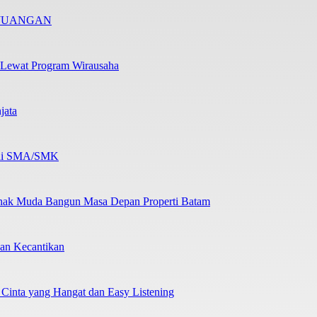
RJUANGAN
 Lewat Program Wirausaha
jata
b di SMA/SMK
nak Muda Bangun Masa Depan Properti Batam
an Kecantikan
 Cinta yang Hangat dan Easy Listening