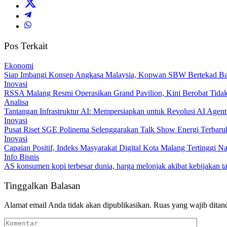
Pos Terkait
Ekonomi
Siap Imbangi Konsep Angkasa Malaysia, Kopwan SBW Bertekad Ba
Inovasi
RSSA Malang Resmi Operasikan Grand Pavilion, Kini Berobat Tidak
Analisa
Tantangan Infrastruktur AI: Mempersiapkan untuk Revolusi AI Agent
Inovasi
Pusat Riset SGE Polinema Selenggarakan Talk Show Energi Terbar
Inovasi
Capaian Positif, Indeks Masyarakat Digital Kota Malang Tertinggi Na
Info Bisnis
AS konsumen kopi terbesar dunia, harga melonjak akibat kebijakan t
Tinggalkan Balasan
Alamat email Anda tidak akan dipublikasikan.
Ruas yang wajib ditan