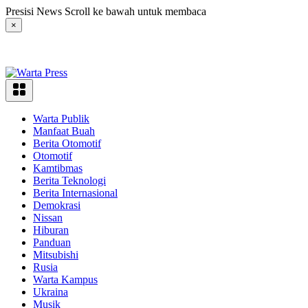
Langsung
Presisi News Scroll ke bawah untuk membaca
ke
×
konten
Warta Publik
Manfaat Buah
Berita Otomotif
Otomotif
Kamtibmas
Berita Teknologi
Berita Internasional
Demokrasi
Nissan
Hiburan
Panduan
Mitsubishi
Rusia
Warta Kampus
Ukraina
Musik