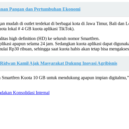
ahanan Pangan dan Pertumbuhan Ekonomi
gan mudah di outlet terdekat di berbagai kota di Jawa Timur, Bali da
ta lokal # 4 GB kuota aplikasi TikTok).
alitas high definition (HD) ke seluruh nomor Smartfren.
aplikasi apapun selama 24 jam. Sedangkan kuota aplikasi dapat diguna
ai Rp30 ribuan, sehingga saat kuota habis akan tetap bisa mengakses 
, Ridwan Kamil Ajak Masyarakat Dukung Inovasi Agribisnis
fkan Smartfren Kuota 10 GB untuk mendukung apapun impian digitalmu,
akan Konsolidasi Internal