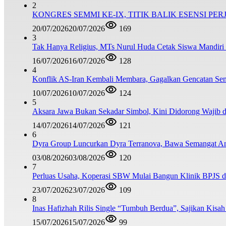
2
KONGRES SEMMI KE-IX, TITIK BALIK ESENSI PE
20/07/2026
20/07/2026
169
3
Tak Hanya Religius, MTs Nurul Huda Cetak Siswa Mandiri
16/07/2026
16/07/2026
128
4
Konflik AS-Iran Kembali Membara, Gagalkan Gencatan Sen
10/07/2026
10/07/2026
124
5
Aksara Jawa Bukan Sekadar Simbol, Kini Didorong Waji
14/07/2026
14/07/2026
121
6
Dyra Group Luncurkan Dyra Terranova, Bawa Semangat A
03/08/2026
03/08/2026
120
7
Perluas Usaha, Koperasi SBW Mulai Bangun Klinik BPJS d
23/07/2026
23/07/2026
109
8
Inas Hafizhah Rilis Single “Tumbuh Berdua”, Sajikan Kisah
15/07/2026
15/07/2026
99