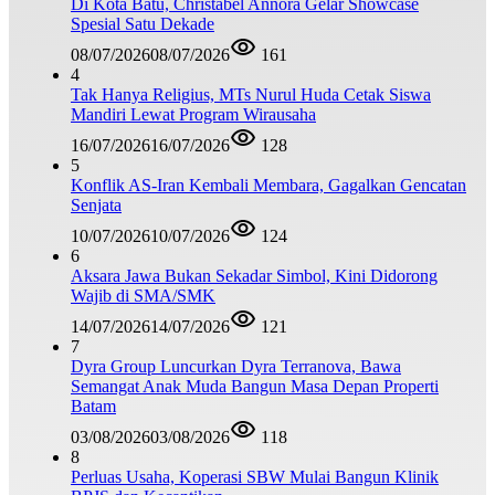
Di Kota Batu, Christabel Annora Gelar Showcase
Spesial Satu Dekade
08/07/2026
08/07/2026
161
4
Tak Hanya Religius, MTs Nurul Huda Cetak Siswa
Mandiri Lewat Program Wirausaha
16/07/2026
16/07/2026
128
5
Konflik AS-Iran Kembali Membara, Gagalkan Gencatan
Senjata
10/07/2026
10/07/2026
124
6
Aksara Jawa Bukan Sekadar Simbol, Kini Didorong
Wajib di SMA/SMK
14/07/2026
14/07/2026
121
7
Dyra Group Luncurkan Dyra Terranova, Bawa
Semangat Anak Muda Bangun Masa Depan Properti
Batam
03/08/2026
03/08/2026
118
8
Perluas Usaha, Koperasi SBW Mulai Bangun Klinik