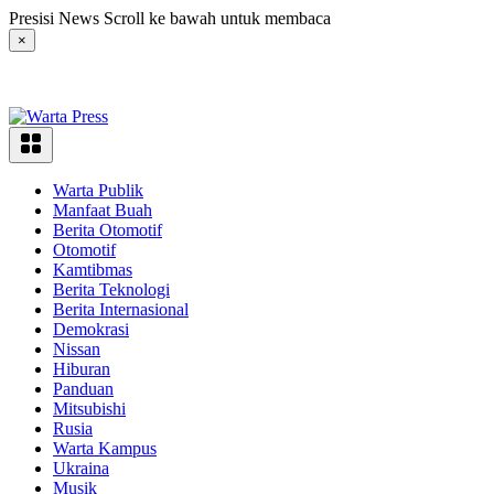
Langsung
Presisi News Scroll ke bawah untuk membaca
ke
×
konten
Warta Publik
Manfaat Buah
Berita Otomotif
Otomotif
Kamtibmas
Berita Teknologi
Berita Internasional
Demokrasi
Nissan
Hiburan
Panduan
Mitsubishi
Rusia
Warta Kampus
Ukraina
Musik