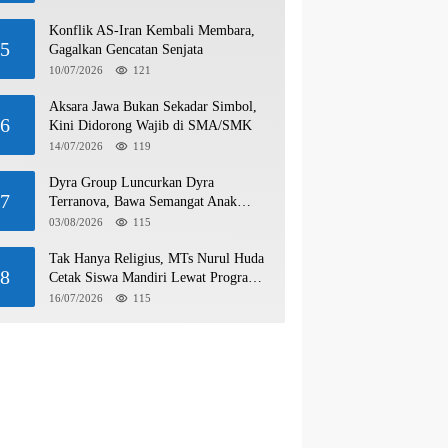
Konflik AS-Iran Kembali Membara,
5
Gagalkan Gencatan Senjata
10/07/2026
121
Aksara Jawa Bukan Sekadar Simbol,
6
Kini Didorong Wajib di SMA/SMK
14/07/2026
119
Dyra Group Luncurkan Dyra
7
Terranova, Bawa Semangat Anak
Muda Bangun Masa Depan Properti
03/08/2026
115
Batam
Tak Hanya Religius, MTs Nurul Huda
8
Cetak Siswa Mandiri Lewat Program
Wirausaha
16/07/2026
115