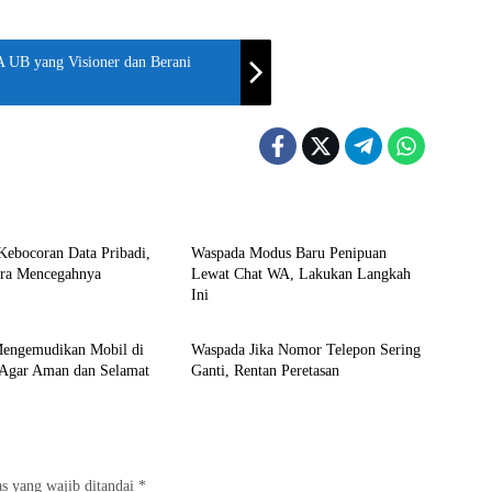
 UB yang Visioner dan Berani
Panduan
Kebocoran Data Pribadi,
Waspada Modus Baru Penipuan
ara Mencegahnya
Lewat Chat WA, Lakukan Langkah
Ini
f
Panduan
Mengemudikan Mobil di
Waspada Jika Nomor Telepon Sering
l Agar Aman dan Selamat
Ganti, Rentan Peretasan
s yang wajib ditandai
*