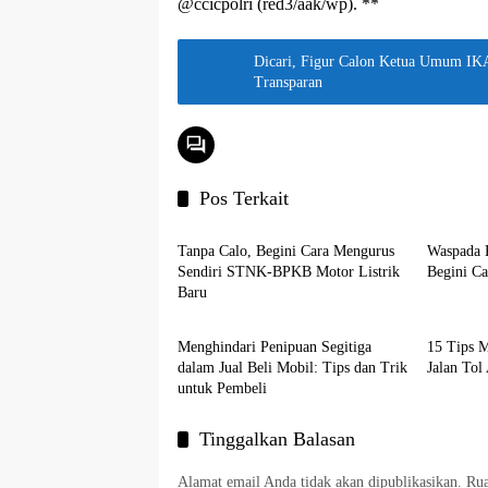
@ccicpolri (red3/aak/wp). **
Dicari, Figur Calon Ketua Umum IKA
Transparan
Pos Terkait
Panduan
Panduan
Tanpa Calo, Begini Cara Mengurus
Waspada 
Sendiri STNK-BPKB Motor Listrik
Begini C
Baru
Panduan
Otomoti
Menghindari Penipuan Segitiga
15 Tips 
dalam Jual Beli Mobil: Tips dan Trik
Jalan To
untuk Pembeli
Tinggalkan Balasan
Alamat email Anda tidak akan dipublikasikan.
Rua