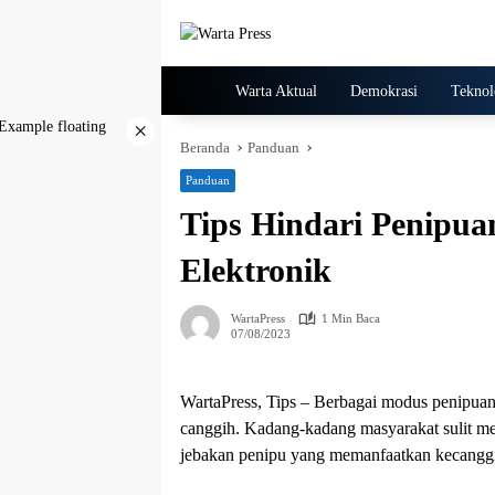
Langsung
ke
konten
Home
Warta Aktual
Demokrasi
Teknol
×
Beranda
Panduan
Panduan
Tips Hindari Penipua
Elektronik
WartaPress
1 Min Baca
07/08/2023
WartaPress, Tips – Berbagai modus penipuan d
canggih. Kadang-kadang masyarakat sulit m
jebakan penipu yang memanfaatkan kecanggi