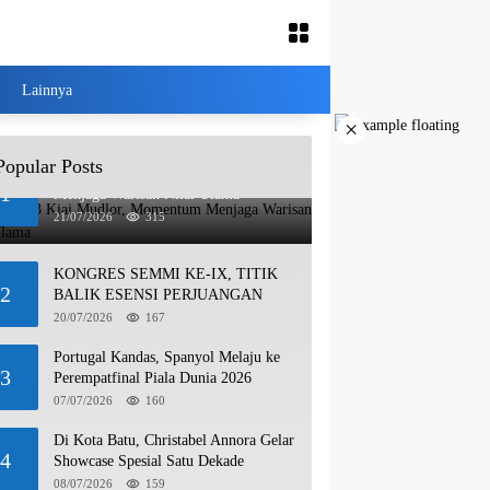
Lainnya
×
Popular Posts
Haul ke-13 Kiai Mudlor, Momentum
1
Menjaga Warisan Nilai Ulama
21/07/2026
315
KONGRES SEMMI KE-IX, TITIK
2
BALIK ESENSI PERJUANGAN
20/07/2026
167
Portugal Kandas, Spanyol Melaju ke
3
Perempatfinal Piala Dunia 2026
07/07/2026
160
Di Kota Batu, Christabel Annora Gelar
4
Showcase Spesial Satu Dekade
08/07/2026
159