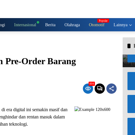
ogi
Internasional
Berita
Olahraga
Otomotif
Lainnya
n Pre-Order Barang
804
i era digital ini semakin masif dan
enghindar dan rentan masuk dalam
han teknologi.