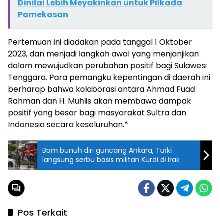
Dinilai Lebih Meyakinkan untuk Pilkada
Pamekasan
Pertemuan ini diadakan pada tanggal 1 Oktober
2023, dan menjadi langkah awal yang menjanjikan
dalam mewujudkan perubahan positif bagi Sulawesi
Tenggara. Para pemangku kepentingan di daerah ini
berharap bahwa kolaborasi antara Ahmad Fuad
Rahman dan H. Muhlis akan membawa dampak
positif yang besar bagi masyarakat Sultra dan
Indonesia secara keseluruhan.*
Bom bunuh diri guncang Ankara, Turki
langsung serbu basis militan Kurdi di Irak
Pos Terkait
Release
Release