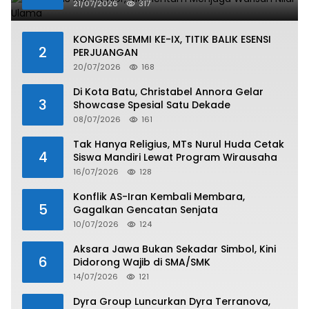
21/07/2026
317
KONGRES SEMMI KE-IX, TITIK BALIK ESENSI
2
PERJUANGAN
20/07/2026
168
Di Kota Batu, Christabel Annora Gelar
3
Showcase Spesial Satu Dekade
08/07/2026
161
Tak Hanya Religius, MTs Nurul Huda Cetak
4
Siswa Mandiri Lewat Program Wirausaha
16/07/2026
128
Konflik AS-Iran Kembali Membara,
5
Gagalkan Gencatan Senjata
10/07/2026
124
Aksara Jawa Bukan Sekadar Simbol, Kini
6
Didorong Wajib di SMA/SMK
14/07/2026
121
Dyra Group Luncurkan Dyra Terranova,