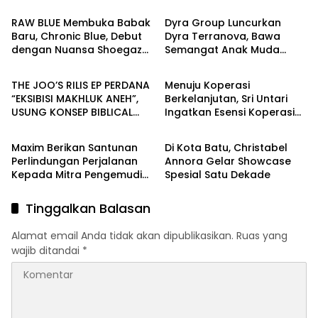
RAW BLUE Membuka Babak
Dyra Group Luncurkan
Baru, Chronic Blue, Debut
Dyra Terranova, Bawa
dengan Nuansa Shoegaze
Semangat Anak Muda
Release
Release
dan Alternative Rock
Bangun Masa Depan
Properti Batam
THE JOO’S RILIS EP PERDANA
Menuju Koperasi
“EKSIBISI MAKHLUK ANEH”,
Berkelanjutan, Sri Untari
USUNG KONSEP BIBLICAL
Ingatkan Esensi Koperasi
Release
Release
SURF ROCK DALAM 6 TRACK
Sejati
Maxim Berikan Santunan
Di Kota Batu, Christabel
Perlindungan Perjalanan
Annora Gelar Showcase
Kepada Mitra Pengemudi
Spesial Satu Dekade
di Batu
Tinggalkan Balasan
Alamat email Anda tidak akan dipublikasikan.
Ruas yang
wajib ditandai
*