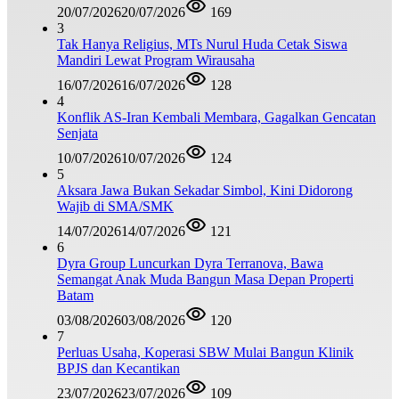
20/07/2026
20/07/2026
169
3
Tak Hanya Religius, MTs Nurul Huda Cetak Siswa
Mandiri Lewat Program Wirausaha
16/07/2026
16/07/2026
128
4
Konflik AS-Iran Kembali Membara, Gagalkan Gencatan
Senjata
10/07/2026
10/07/2026
124
5
Aksara Jawa Bukan Sekadar Simbol, Kini Didorong
Wajib di SMA/SMK
14/07/2026
14/07/2026
121
6
Dyra Group Luncurkan Dyra Terranova, Bawa
Semangat Anak Muda Bangun Masa Depan Properti
Batam
03/08/2026
03/08/2026
120
7
Perluas Usaha, Koperasi SBW Mulai Bangun Klinik
BPJS dan Kecantikan
23/07/2026
23/07/2026
109