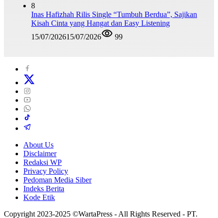
8
Inas Hafizhah Rilis Single “Tumbuh Berdua”, Sajikan
Kisah Cinta yang Hangat dan Easy Listening
15/07/2026
15/07/2026
99
About Us
Disclaimer
Redaksi WP
Privacy Policy
Pedoman Media Siber
Indeks Berita
Kode Etik
Copyright 2023-2025 ©WartaPress - All Rights Reserved - PT.