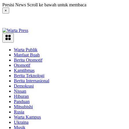
Langsung
Presisi News Scroll ke bawah untuk membaca
ke
×
konten
Warta Publik
Manfaat Buah
Berita Otomotif
Otomotif
Kamtibmas
Berita Teknologi
Berita Internasional
Demokrasi
Nissan
Hiburan
Panduan
Mitsubishi
Rusia
Warta Kampus
Ukraina
Musik