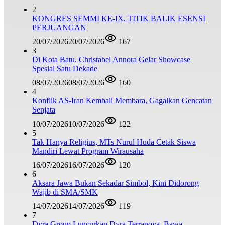
2
KONGRES SEMMI KE-IX, TITIK BALIK ESENSI
PERJUANGAN
20/07/2026
20/07/2026
167
3
Di Kota Batu, Christabel Annora Gelar Showcase
Spesial Satu Dekade
08/07/2026
08/07/2026
160
4
Konflik AS-Iran Kembali Membara, Gagalkan Gencatan
Senjata
10/07/2026
10/07/2026
122
5
Tak Hanya Religius, MTs Nurul Huda Cetak Siswa
Mandiri Lewat Program Wirausaha
16/07/2026
16/07/2026
120
6
Aksara Jawa Bukan Sekadar Simbol, Kini Didorong
Wajib di SMA/SMK
14/07/2026
14/07/2026
119
7
Dyra Group Luncurkan Dyra Terranova, Bawa