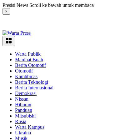
Langsung
Presisi News Scroll ke bawah untuk membaca
ke
×
konten
Warta Publik
Manfaat Buah
Berita Otomotif
Otomotif
Kamtibmas
Berita Teknologi
Berita Internasional
Demokrasi
Nissan
Hiburan
Panduan
Mitsubishi
Rusia
Warta Kampus
Ukraina
Musik