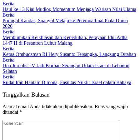
Berita
Haul ke-13 Kiai Mudlor, Momentum Menjaga Warisan Nilai Ulama
Berita
Portugal Kandas, Spanyol Melaju ke Perempatfinal Piala Dunia
2026
Berita
Membumikan Keikhlasan dan Kepedulian, Perayaan Idul Adha
1447 H di Pesantren Luhur Malang
Berita
Ketua Ombudsman RI Hery Susanto Tersangka, Langsung Ditahan
Berita
Dua Jurnalis TV Jadi Korban Serangan Udara Israel di Lebanon
Selatan
Berita
Rudal Iran Hantam Dimona, Fasilitas Nuklir Israel dalam Bahaya
Tinggalkan Balasan
Alamat email Anda tidak akan dipublikasikan.
Ruas yang wajib
ditandai
*