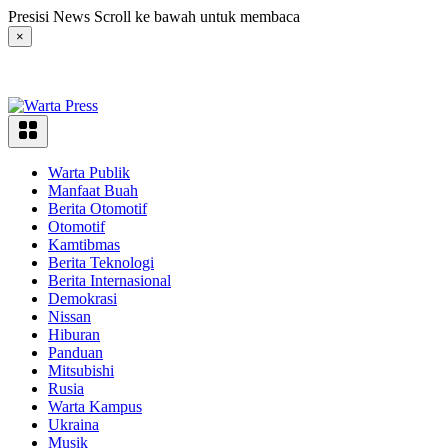
Langsung
Presisi News Scroll ke bawah untuk membaca
ke
×
konten
Warta Publik
Manfaat Buah
Berita Otomotif
Otomotif
Kamtibmas
Berita Teknologi
Berita Internasional
Demokrasi
Nissan
Hiburan
Panduan
Mitsubishi
Rusia
Warta Kampus
Ukraina
Musik