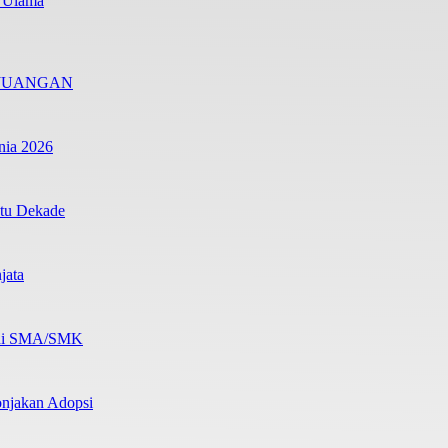
i Ulama
RJUANGAN
nia 2026
atu Dekade
jata
b di SMA/SMK
onjakan Adopsi