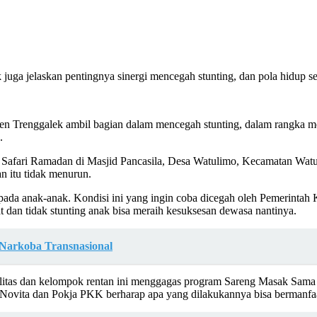
uga jelaskan pentingnya sinergi mencegah stunting, dan pola hidup s
 Trenggalek ambil bagian dalam mencegah stunting, dalam rangka mem
.
an Safari Ramadan di Masjid Pancasila, Desa Watulimo, Kecamatan 
n itu tidak menurun.
pada anak-anak. Kondisi ini yang ingin coba dicegah oleh Pemerinta
dan tidak stunting anak bisa meraih kesuksesan dewasa nantinya.
 Narkoba Transnasional
ilitas dan kelompok rentan ini menggagas program Sareng Masak Sama (
, Novita dan Pokja PKK berharap apa yang dilakukannya bisa bermanfaat