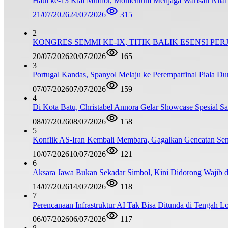
Haul ke-13 Kiai Mudlor, Momentum Menjaga Warisan Nila
21/07/2026
24/07/2026
315
2
KONGRES SEMMI KE-IX, TITIK BALIK ESENSI PE
20/07/2026
20/07/2026
165
3
Portugal Kandas, Spanyol Melaju ke Perempatfinal Piala Du
07/07/2026
07/07/2026
159
4
Di Kota Batu, Christabel Annora Gelar Showcase Spesial S
08/07/2026
08/07/2026
158
5
Konflik AS-Iran Kembali Membara, Gagalkan Gencatan Sen
10/07/2026
10/07/2026
121
6
Aksara Jawa Bukan Sekadar Simbol, Kini Didorong Waji
14/07/2026
14/07/2026
118
7
Perencanaan Infrastruktur AI Tak Bisa Ditunda di Tengah L
06/07/2026
06/07/2026
117