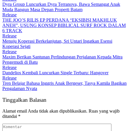
Dyra Group Luncurkan Dyra Terranova, Bawa Semangat Anak
Muda Bangun Masa Depan Properti Batam
Release
THE JOO’S RILIS EP PERDANA “EKSIBISI MAKHLUK
ANEH”, USUNG KONSEP BIBLICAL SURF ROCK DALAM
6 TRACK
Release
Menuju Koperasi Berkelanjutan, Sri Untari Ingatkan Esensi
Koperasi Sejati
Release
Maxim Berikan Santunan Perlindungan Perjalanan Kepada Mitra
Pengemudi di Batu
Release
Dandelios Kembali Luncurkan Single Terbaru: Hangover
Release
Tren Belajar Bahasa Inggris Anak Bergeser, Tasya Kamila Bagikan
Pengalaman Nyata
Tinggalkan Balasan
Alamat email Anda tidak akan dipublikasikan.
Ruas yang wajib
ditandai
*