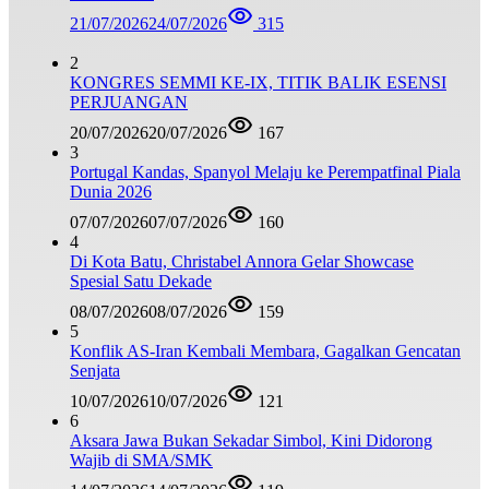
21/07/2026
24/07/2026
315
2
KONGRES SEMMI KE-IX, TITIK BALIK ESENSI
PERJUANGAN
20/07/2026
20/07/2026
167
3
Portugal Kandas, Spanyol Melaju ke Perempatfinal Piala
Dunia 2026
07/07/2026
07/07/2026
160
4
Di Kota Batu, Christabel Annora Gelar Showcase
Spesial Satu Dekade
08/07/2026
08/07/2026
159
5
Konflik AS-Iran Kembali Membara, Gagalkan Gencatan
Senjata
10/07/2026
10/07/2026
121
6
Aksara Jawa Bukan Sekadar Simbol, Kini Didorong
Wajib di SMA/SMK