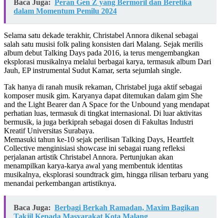
Baca Juga:
Peran Gen Z yang Bermoril dan Beretika
dalam Momentum Pemilu 2024
Selama satu dekade terakhir, Christabel Annora dikenal sebagai
salah satu musisi folk paling konsisten dari Malang. Sejak merilis
album debut Talking Days pada 2016, ia terus mengembangkan
eksplorasi musikalnya melalui berbagai karya, termasuk album Dari
Jauh, EP instrumental Sudut Kamar, serta sejumlah single.
Tak hanya di ranah musik rekaman, Christabel juga aktif sebagai
komposer musik gim. Karyanya dapat ditemukan dalam gim She
and the Light Bearer dan A Space for the Unbound yang mendapat
perhatian luas, termasuk di tingkat internasional. Di luar aktivitas
bermusik, ia juga berkiprah sebagai dosen di Fakultas Industri
Kreatif Universitas Surabaya.
Memasuki tahun ke-10 sejak perilisan Talking Days, Heartfelt
Collective menginisiasi showcase ini sebagai ruang refleksi
perjalanan artistik Christabel Annora. Pertunjukan akan
menampilkan karya-karya awal yang membentuk identitas
musikalnya, eksplorasi soundtrack gim, hingga rilisan terbaru yang
menandai perkembangan artistiknya.
Baca Juga:
Berbagi Berkah Ramadan, Maxim Bagikan
Takjil Kepada Masyarakat Kota Malang