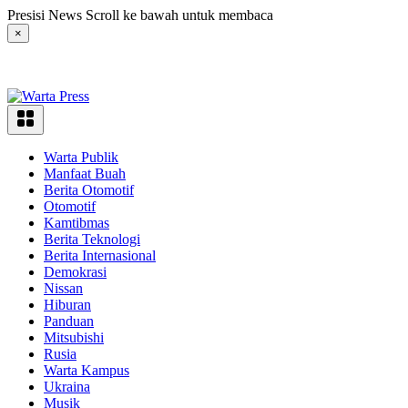
Langsung
Presisi News Scroll ke bawah untuk membaca
ke
×
konten
Warta Publik
Manfaat Buah
Berita Otomotif
Otomotif
Kamtibmas
Berita Teknologi
Berita Internasional
Demokrasi
Nissan
Hiburan
Panduan
Mitsubishi
Rusia
Warta Kampus
Ukraina
Musik