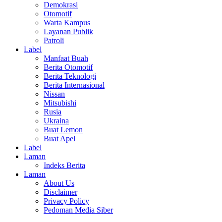
Demokrasi
Otomotif
Warta Kampus
Layanan Publik
Patroli
Label
Manfaat Buah
Berita Otomotif
Berita Teknologi
Berita Internasional
Nissan
Mitsubishi
Rusia
Ukraina
Buat Lemon
Buat Apel
Label
Laman
Indeks Berita
Laman
About Us
Disclaimer
Privacy Policy
Pedoman Media Siber