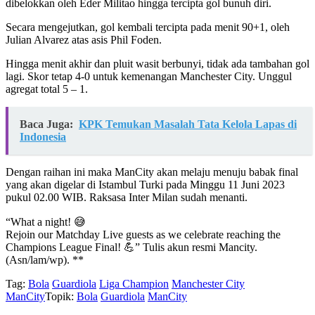
dibelokkan oleh Eder Militao hingga tercipta gol bunuh diri.
Secara mengejutkan, gol kembali tercipta pada menit 90+1, oleh
Julian Alvarez atas asis Phil Foden.
Hingga menit akhir dan pluit wasit berbunyi, tidak ada tambahan gol
lagi. Skor tetap 4-0 untuk kemenangan Manchester City. Unggul
agregat total 5 – 1.
Baca Juga:
KPK Temukan Masalah Tata Kelola Lapas di
Indonesia
Dengan raihan ini maka ManCity akan melaju menuju babak final
yang akan digelar di Istambul Turki pada Minggu 11 Juni 2023
pukul 02.00 WIB. Raksasa Inter Milan sudah menanti.
“What a night! 😅
Rejoin our Matchday Live guests as we celebrate reaching the
Champions League Final! 💪” Tulis akun resmi Mancity.
(Asn/lam/wp). **
Tag:
Bola
Guardiola
Liga Champion
Manchester City
ManCity
Topik:
Bola
Guardiola
ManCity