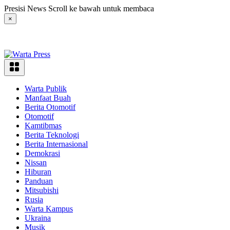
Langsung
Presisi News Scroll ke bawah untuk membaca
ke
×
konten
Warta Publik
Manfaat Buah
Berita Otomotif
Otomotif
Kamtibmas
Berita Teknologi
Berita Internasional
Demokrasi
Nissan
Hiburan
Panduan
Mitsubishi
Rusia
Warta Kampus
Ukraina
Musik