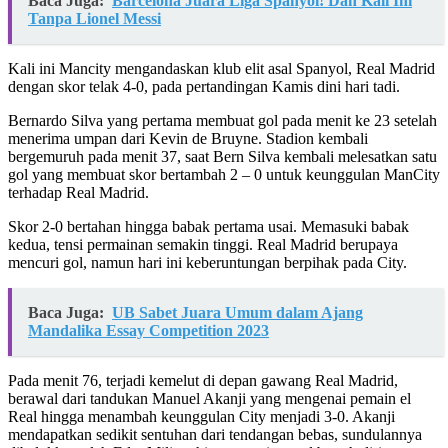
Baca Juga:
Barcelona Juara Liga Spanyol! Dan Kali Ini
Tanpa Lionel Messi
Kali ini Mancity mengandaskan klub elit asal Spanyol, Real Madrid
dengan skor telak 4-0, pada pertandingan Kamis dini hari tadi.
Bernardo Silva yang pertama membuat gol pada menit ke 23 setelah
menerima umpan dari Kevin de Bruyne. Stadion kembali
bergemuruh pada menit 37, saat Bern Silva kembali melesatkan satu
gol yang membuat skor bertambah 2 – 0 untuk keunggulan ManCity
terhadap Real Madrid.
Skor 2-0 bertahan hingga babak pertama usai. Memasuki babak
kedua, tensi permainan semakin tinggi. Real Madrid berupaya
mencuri gol, namun hari ini keberuntungan berpihak pada City.
Baca Juga:
UB Sabet Juara Umum dalam Ajang
Mandalika Essay Competition 2023
Pada menit 76, terjadi kemelut di depan gawang Real Madrid,
berawal dari tandukan Manuel Akanji yang mengenai pemain el
Real hingga menambah keunggulan City menjadi 3-0. Akanji
mendapatkan sedikit sentuhan dari tendangan bebas, sundulannya