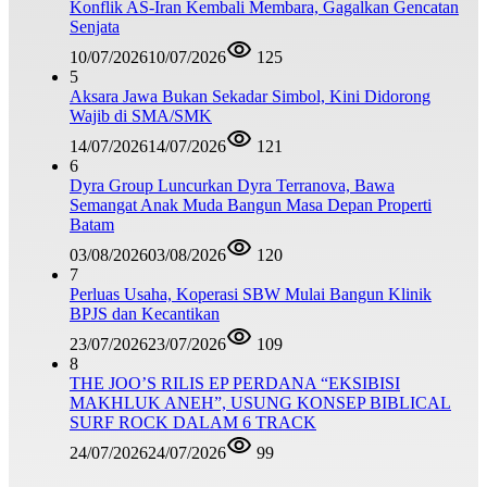
Konflik AS-Iran Kembali Membara, Gagalkan Gencatan
Senjata
10/07/2026
10/07/2026
125
5
Aksara Jawa Bukan Sekadar Simbol, Kini Didorong
Wajib di SMA/SMK
14/07/2026
14/07/2026
121
6
Dyra Group Luncurkan Dyra Terranova, Bawa
Semangat Anak Muda Bangun Masa Depan Properti
Batam
03/08/2026
03/08/2026
120
7
Perluas Usaha, Koperasi SBW Mulai Bangun Klinik
BPJS dan Kecantikan
23/07/2026
23/07/2026
109
8
THE JOO’S RILIS EP PERDANA “EKSIBISI
MAKHLUK ANEH”, USUNG KONSEP BIBLICAL
SURF ROCK DALAM 6 TRACK
24/07/2026
24/07/2026
99