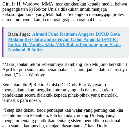
Giri, Ir. H. Wardoyo, MMA, mengungkapkan kepada media, bahwa
pengangkatan Pj Rektor Unisla dilakukan untuk menjaga
kekosongan kursi yang telah habis. Sedangkan menanggapi protes
dan demo penolakan, ia menganggap sebagai hal biasa.
Baca Juga:
Ahmad Fuad Rahman Anggota DPRD Kota
Malang Bersilaturahim dengan Calon Anggota DPD RI
Sultra, H. Muhlis, S.Si., MM, Bahas Pembangunan Skala
Nasional di Sultra
“Masa jabatan rektor sebelumnya Bambang Eko Muljono berakhir 1
April itu pun sudah ada penambahan 1 tahun, jadi sudah seharusnya
diganti,” jelas Wardoyo.
Sementara itu Pj Rektor Unisla Dr. Dody Eko Wijayanto
menyatakan akan mengikuti aturan yang ada dan melakukan
pendekatan secara dialektik kepada pihak-pihak yang menolak,
termasuk para dosen.
“Tetap kita dekati, beda pendapat kan wajar yang penting kan kita
taat aturan dan ketentuan, kita kan ada Undang-Undang yang
mengatur tentang pendidikan tentang sistem pendidikan nasional
atau statuta kampus itu, menjadi dasar utama,” kata Dody.