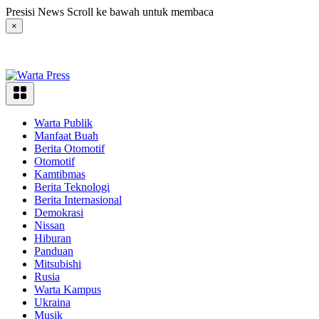
Langsung
Presisi News Scroll ke bawah untuk membaca
ke
×
konten
Warta Publik
Manfaat Buah
Berita Otomotif
Otomotif
Kamtibmas
Berita Teknologi
Berita Internasional
Demokrasi
Nissan
Hiburan
Panduan
Mitsubishi
Rusia
Warta Kampus
Ukraina
Musik