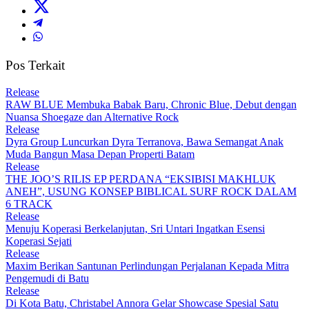
Pos Terkait
Release
RAW BLUE Membuka Babak Baru, Chronic Blue, Debut dengan
Nuansa Shoegaze dan Alternative Rock
Release
Dyra Group Luncurkan Dyra Terranova, Bawa Semangat Anak
Muda Bangun Masa Depan Properti Batam
Release
THE JOO’S RILIS EP PERDANA “EKSIBISI MAKHLUK
ANEH”, USUNG KONSEP BIBLICAL SURF ROCK DALAM
6 TRACK
Release
Menuju Koperasi Berkelanjutan, Sri Untari Ingatkan Esensi
Koperasi Sejati
Release
Maxim Berikan Santunan Perlindungan Perjalanan Kepada Mitra
Pengemudi di Batu
Release
Di Kota Batu, Christabel Annora Gelar Showcase Spesial Satu