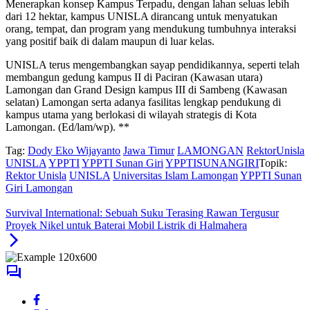
Menerapkan konsep Kampus Terpadu, dengan lahan seluas lebih
dari 12 hektar, kampus UNISLA dirancang untuk menyatukan
orang, tempat, dan program yang mendukung tumbuhnya interaksi
yang positif baik di dalam maupun di luar kelas.
UNISLA terus mengembangkan sayap pendidikannya, seperti telah
membangun gedung kampus II di Paciran (Kawasan utara)
Lamongan dan Grand Design kampus III di Sambeng (Kawasan
selatan) Lamongan serta adanya fasilitas lengkap pendukung di
kampus utama yang berlokasi di wilayah strategis di Kota
Lamongan. (Ed/lam/wp). **
Tag:
Dody Eko Wijayanto
Jawa Timur
LAMONGAN
RektorUnisla
UNISLA
YPPTI
YPPTI Sunan Giri
YPPTISUNANGIRI
Topik:
Rektor Unisla
UNISLA
Universitas Islam Lamongan
YPPTI Sunan
Giri Lamongan
Survival International: Sebuah Suku Terasing Rawan Tergusur
Proyek Nikel untuk Baterai Mobil Listrik di Halmahera