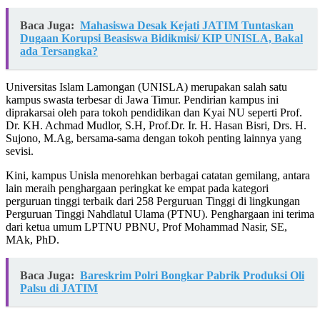
Baca Juga:
Mahasiswa Desak Kejati JATIM Tuntaskan
Dugaan Korupsi Beasiswa Bidikmisi/ KIP UNISLA, Bakal
ada Tersangka?
Universitas Islam Lamongan (UNISLA) merupakan salah satu
kampus swasta terbesar di Jawa Timur. Pendirian kampus ini
diprakarsai oleh para tokoh pendidikan dan Kyai NU seperti Prof.
Dr. KH. Achmad Mudlor, S.H, Prof.Dr. Ir. H. Hasan Bisri, Drs. H.
Sujono, M.Ag, bersama-sama dengan tokoh penting lainnya yang
sevisi.
Kini, kampus Unisla menorehkan berbagai catatan gemilang, antara
lain meraih penghargaan peringkat ke empat pada kategori
perguruan tinggi terbaik dari 258 Perguruan Tinggi di lingkungan
Perguruan Tinggi Nahdlatul Ulama (PTNU). Penghargaan ini terima
dari ketua umum LPTNU PBNU, Prof Mohammad Nasir, SE,
MAk, PhD.
Baca Juga:
Bareskrim Polri Bongkar Pabrik Produksi Oli
Palsu di JATIM