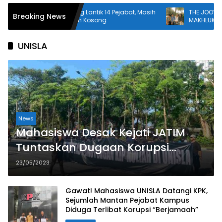
Wali Kota Malang Lantik 14 Pejabat, Masih
THE JOO’S RILIS EP
Breaking News
Banyak Jabatan Kosong
MAKHLUK ANEH”, U
SURF ROCK DALAM
UNISLA
News
Mahasiswa Desak Kejati JATIM
Tuntaskan Dugaan Korupsi
Beasiswa Bidikmisi/ KIP UNISLA,
23/05/2023
Bakal ada Tersangka?
Gawat! Mahasiswa UNISLA Datangi KPK,
Sejumlah Mantan Pejabat Kampus
Diduga Terlibat Korupsi “Berjamaah”