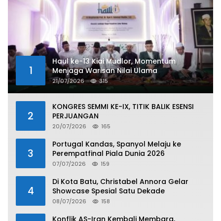
Haul ke-13 Kiai Mudlor, Momentum
1
Menjaga Warisan Nilai Ulama
21/07/2026
315
KONGRES SEMMI KE-IX, TITIK BALIK ESENSI
2
PERJUANGAN
20/07/2026
165
Portugal Kandas, Spanyol Melaju ke
3
Perempatfinal Piala Dunia 2026
07/07/2026
159
Di Kota Batu, Christabel Annora Gelar
4
Showcase Spesial Satu Dekade
08/07/2026
158
Konflik AS-Iran Kembali Membara,