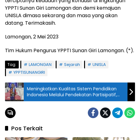
terciptanya keadaan yang kondusif di lingkungan
YPPTI Sunan Giri Lamongan dan demi kemajuan
UNISLA dimasa sekarang dan masa yang akan
datang. Terimakasih.
Lamongan, 2 Mei 2023
Tim Hukum Pengurus YPPTI Sunan Giri Lamongan. (*).
Tag:
LAMONGAN
Sejarah
UNISLA
YPPTISUNANGIRI
Meningkatkan Kualitas Sistem Pendidikan
Indonesia Melalui Pendekatan Partisipatif,
Kritis, dan Konstruktif
Pos Terkait