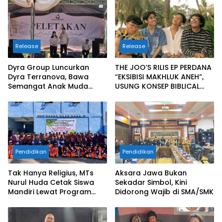
Release
Release
Dyra Group Luncurkan
THE JOO’S RILIS EP PERDANA
Dyra Terranova, Bawa
“EKSIBISI MAKHLUK ANEH”,
Semangat Anak Muda
USUNG KONSEP BIBLICAL
Bangun Masa Depan
SURF ROCK DALAM 6 TRACK
Properti Batam
Pendidikan
Pendidikan
Tak Hanya Religius, MTs
Aksara Jawa Bukan
Nurul Huda Cetak Siswa
Sekadar Simbol, Kini
Mandiri Lewat Program
Didorong Wajib di SMA/SMK
Wirausaha