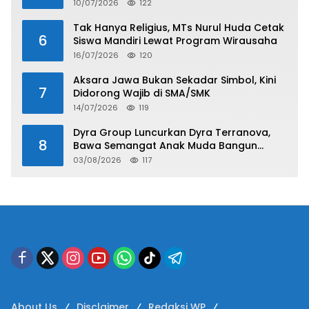
10/07/2026
122
Tak Hanya Religius, MTs Nurul Huda Cetak
6
Siswa Mandiri Lewat Program Wirausaha
16/07/2026
120
Aksara Jawa Bukan Sekadar Simbol, Kini
7
Didorong Wajib di SMA/SMK
14/07/2026
119
Dyra Group Luncurkan Dyra Terranova,
8
Bawa Semangat Anak Muda Bangun
Masa Depan Properti Batam
03/08/2026
117
About Us
Disclaimer
Redaksi WP