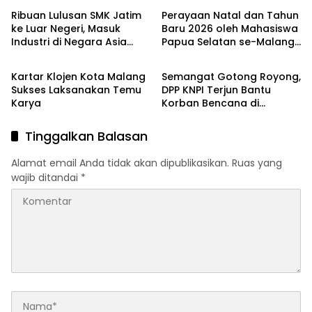
Ribuan Lulusan SMK Jatim
Perayaan Natal dan Tahun
ke Luar Negeri, Masuk
Baru 2026 oleh Mahasiswa
Industri di Negara Asia
Papua Selatan se-Malang
Warta Muda
Bakti Sosial
hingga Eropa
Raya
Kartar Klojen Kota Malang
Semangat Gotong Royong,
Sukses Laksanakan Temu
DPP KNPI Terjun Bantu
Karya
Korban Bencana di
Sumbar, Sumut Hingga
Aceh
Tinggalkan Balasan
Alamat email Anda tidak akan dipublikasikan.
Ruas yang
wajib ditandai
*