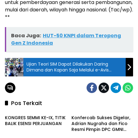
untuk pemberdayaan generasi serta pembangunan,
mulai dari daerah, wilayah hingga nasional. (Tac/wp).
**
Baca Juga:
HUT-50 KNPI dalam Teropong
Gen Z Indonesia
Ujian Teori SIM Dapat Dilakukan Daring
Dimana dan Kapan Saja Melalui e-Avis
Korlantas Polri
Pos Terkait
Warta Muda
Warta Muda
KONGRES SEMMI KE-IX, TITIK
Konfercab Sukses Digelar,
BALIK ESENSI PERJUANGAN
Adrian Nugraha dan Fico
Resmi Pimpin DPC GMNI
Regional
Berita
Blitar Periode Baru