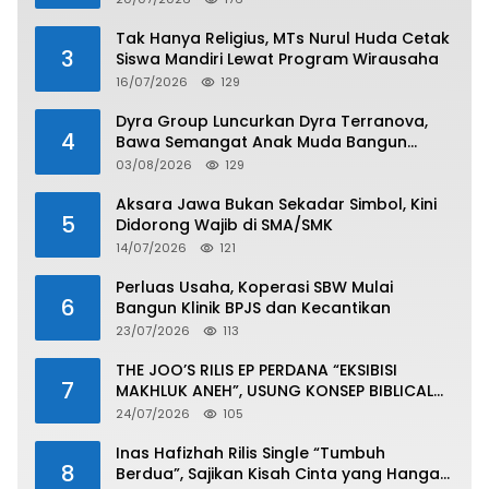
Tak Hanya Religius, MTs Nurul Huda Cetak
3
Siswa Mandiri Lewat Program Wirausaha
16/07/2026
129
Dyra Group Luncurkan Dyra Terranova,
4
Bawa Semangat Anak Muda Bangun
Masa Depan Properti Batam
03/08/2026
129
Aksara Jawa Bukan Sekadar Simbol, Kini
5
Didorong Wajib di SMA/SMK
14/07/2026
121
Perluas Usaha, Koperasi SBW Mulai
6
Bangun Klinik BPJS dan Kecantikan
23/07/2026
113
THE JOO’S RILIS EP PERDANA “EKSIBISI
7
MAKHLUK ANEH”, USUNG KONSEP BIBLICAL
SURF ROCK DALAM 6 TRACK
24/07/2026
105
Inas Hafizhah Rilis Single “Tumbuh
8
Berdua”, Sajikan Kisah Cinta yang Hangat