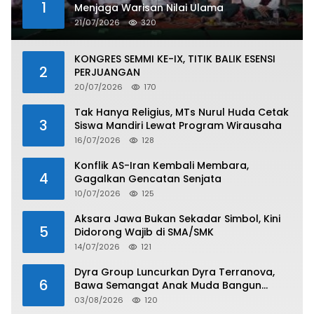
1
Menjaga Warisan Nilai Ulama
21/07/2026
320
KONGRES SEMMI KE-IX, TITIK BALIK ESENSI
2
PERJUANGAN
20/07/2026
170
Tak Hanya Religius, MTs Nurul Huda Cetak
3
Siswa Mandiri Lewat Program Wirausaha
16/07/2026
128
Konflik AS-Iran Kembali Membara,
4
Gagalkan Gencatan Senjata
10/07/2026
125
Aksara Jawa Bukan Sekadar Simbol, Kini
5
Didorong Wajib di SMA/SMK
14/07/2026
121
Dyra Group Luncurkan Dyra Terranova,
6
Bawa Semangat Anak Muda Bangun
Masa Depan Properti Batam
03/08/2026
120