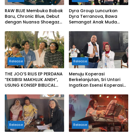
RAW BLUE Membuka Babak
Dyra Group Luncurkan
Baru, Chronic Blue, Debut
Dyra Terranova, Bawa
dengan Nuansa Shoegaze
Semangat Anak Muda
dan Alternative Rock
Bangun Masa Depan
Properti Batam
Release
Release
THE JOO’S RILIS EP PERDANA
Menuju Koperasi
“EKSIBISI MAKHLUK ANEH”,
Berkelanjutan, Sri Untari
USUNG KONSEP BIBLICAL
Ingatkan Esensi Koperasi
SURF ROCK DALAM 6 TRACK
Sejati
Release
Release