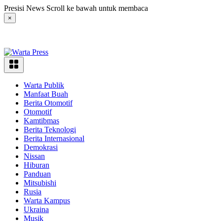
Langsung
Presisi News Scroll ke bawah untuk membaca
ke
×
konten
Warta Publik
Manfaat Buah
Berita Otomotif
Otomotif
Kamtibmas
Berita Teknologi
Berita Internasional
Demokrasi
Nissan
Hiburan
Panduan
Mitsubishi
Rusia
Warta Kampus
Ukraina
Musik