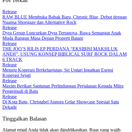
Pos Terkait
Release
RAW BLUE Membuka Babak Baru, Chronic Blue, Debut dengan
Nuansa Shoegaze dan Alternative Rock
Release
Dyra Group Luncurkan Dyra Terranova, Bawa Semangat Anak
Muda Bangun Masa Depan Properti Batam
Release
THE JOO’S RILIS EP PERDANA “EKSIBISI MAKHLUK
ANEH”, USUNG KONSEP BIBLICAL SURF ROCK DALAM
6 TRACK
Release
Menuju Koperasi Berkelanjutan, Sri Untari Ingatkan Esensi
Koperasi Sejati
Release
Maxim Berikan Santunan Perlindungan Perjalanan Kepada Mitra
Pengemudi di Batu
Release
Di Kota Batu, Christabel Annora Gelar Showcase Spesial Satu
Dekade
Tinggalkan Balasan
Alamat email Anda tidak akan dipublikasikan.
Ruas yang wajib