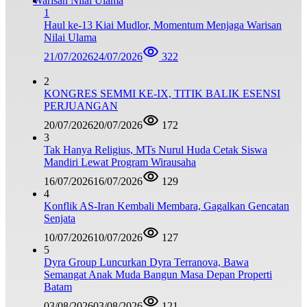
1
Haul ke-13 Kiai Mudlor, Momentum Menjaga Warisan
Nilai Ulama
21/07/2026
24/07/2026
322
2
KONGRES SEMMI KE-IX, TITIK BALIK ESENSI
PERJUANGAN
20/07/2026
20/07/2026
172
3
Tak Hanya Religius, MTs Nurul Huda Cetak Siswa
Mandiri Lewat Program Wirausaha
16/07/2026
16/07/2026
129
4
Konflik AS-Iran Kembali Membara, Gagalkan Gencatan
Senjata
10/07/2026
10/07/2026
127
5
Dyra Group Luncurkan Dyra Terranova, Bawa
Semangat Anak Muda Bangun Masa Depan Properti
Batam
03/08/2026
03/08/2026
121