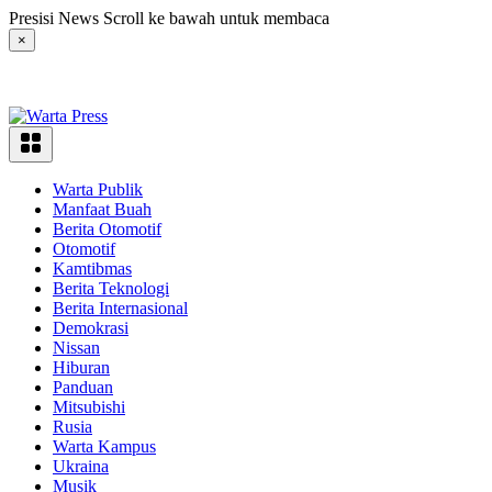
Langsung
Presisi News Scroll ke bawah untuk membaca
ke
×
konten
Warta Publik
Manfaat Buah
Berita Otomotif
Otomotif
Kamtibmas
Berita Teknologi
Berita Internasional
Demokrasi
Nissan
Hiburan
Panduan
Mitsubishi
Rusia
Warta Kampus
Ukraina
Musik