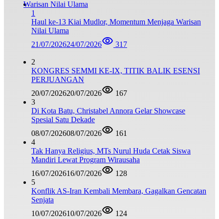
1
Haul ke-13 Kiai Mudlor, Momentum Menjaga Warisan
Nilai Ulama
21/07/2026
24/07/2026
317
2
KONGRES SEMMI KE-IX, TITIK BALIK ESENSI
PERJUANGAN
20/07/2026
20/07/2026
167
3
Di Kota Batu, Christabel Annora Gelar Showcase
Spesial Satu Dekade
08/07/2026
08/07/2026
161
4
Tak Hanya Religius, MTs Nurul Huda Cetak Siswa
Mandiri Lewat Program Wirausaha
16/07/2026
16/07/2026
128
5
Konflik AS-Iran Kembali Membara, Gagalkan Gencatan
Senjata
10/07/2026
10/07/2026
124