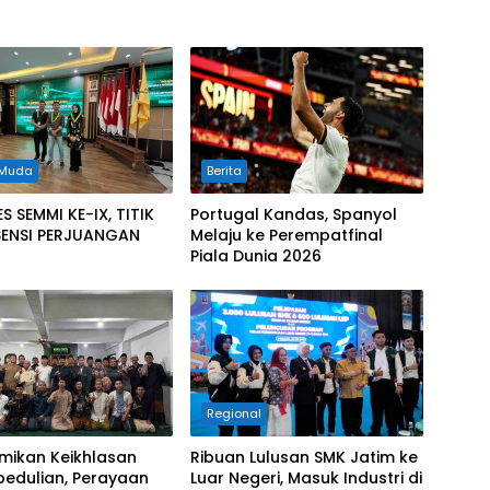
 Muda
Berita
 SEMMI KE-IX, TITIK
Portugal Kandas, Spanyol
ESENSI PERJUANGAN
Melaju ke Perempatfinal
Piala Dunia 2026
Regional
ikan Keikhlasan
Ribuan Lulusan SMK Jatim ke
pedulian, Perayaan
Luar Negeri, Masuk Industri di