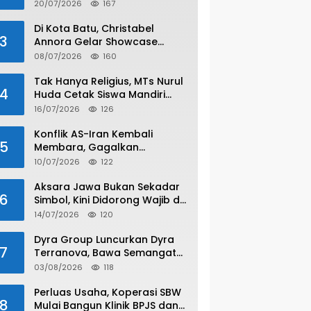
20/07/2026
167
Di Kota Batu, Christabel
3
Annora Gelar Showcase
Spesial Satu Dekade
08/07/2026
160
Tak Hanya Religius, MTs Nurul
4
Huda Cetak Siswa Mandiri
Lewat Program Wirausaha
16/07/2026
126
Konflik AS-Iran Kembali
5
Membara, Gagalkan
Gencatan Senjata
10/07/2026
122
Aksara Jawa Bukan Sekadar
6
Simbol, Kini Didorong Wajib di
SMA/SMK
14/07/2026
120
Dyra Group Luncurkan Dyra
7
Terranova, Bawa Semangat
Anak Muda Bangun Masa
03/08/2026
118
Depan Properti Batam
Perluas Usaha, Koperasi SBW
8
Mulai Bangun Klinik BPJS dan