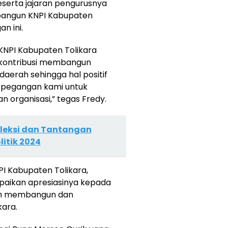
eserta jajaran pengurusnya
bangun KNPI Kabupaten
n ini.
 KNPI Kabupaten Tolikara
rkontribusi membangun
aerah sehingga hal positif
i pegangan kami untuk
 organisasi,” tegas Fredy.
fleksi dan Tantangan
itik 2024
I Kabupaten Tolikara,
paikan apresiasinya kepada
ah membangun dan
kara.