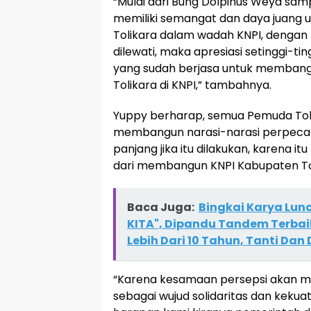
“Mulai dari Bung Dolpinus Weya sam
memiliki semangat dan daya juang
Tolikara dalam wadah KNPI, dengan
dilewati, maka apresiasi setinggi-t
yang sudah berjasa untuk membang
Tolikara di KNPI,” tambahnya.
Yuppy berharap, semua Pemuda Tol
membangun narasi-narasi perpec
panjang jika itu dilakukan, karena i
dari membangun KNPI Kabupaten To
Baca Juga:
Bingkai Karya Lun
KITA", Dipandu Tandem Terba
Lebih Dari 10 Tahun, Tanti Dan
“Karena kesamaan persepsi akan mel
sebagai wujud solidaritas dan kekua