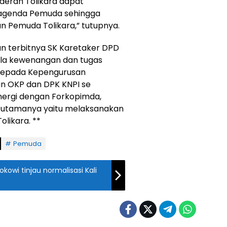
aerah Tolikara dapat
genda Pemuda sehingga
an Pemuda Tolikara,” tutupnya.
an terbitnya SK Karetaker DPD
ala kewenangan dan tugas
 kepada Kepengurusan
an OKP dan DPK KNPI se
nergi dengan Forkopimda,
 utamanya yaitu melaksanakan
likara. **
Pemuda
okowi tinjau normalisasi Kali