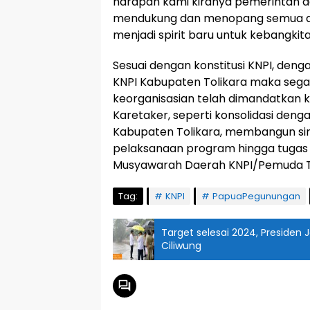
harapan kami kiranya pemerintah d
mendukung dan menopang semua a
menjadi spirit baru untuk kebangkit
Sesuai dengan konstitusi KNPI, deng
KNPI Kabupaten Tolikara maka seg
keorganisasian telah dimandatkan
Karetaker, seperti konsolidasi deng
Kabupaten Tolikara, membangun si
pelaksanaan program hingga tugas
Musyawarah Daerah KNPI/Pemuda To
Tag:
KNPI
PapuaPegunungan
Target selesai 2024, Presiden J
Ciliwung