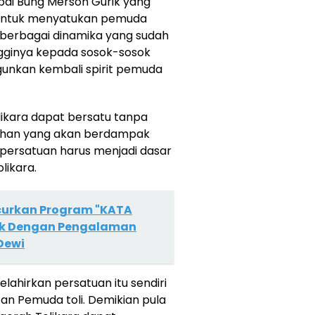
pai Bung Merson Gurik yang
 untuk menyatukan pemuda
 berbagai dinamika yang sudah
ingginya kepada sosok-sosok
unkan kembali spirit pemuda
ikara dapat bersatu tanpa
ahan yang akan berdampak
tu persatuan harus menjadi dasar
likara.
curkan Program "KATA
ik Dengan Pengalaman
 Dewi
ahirkan persatuan itu sendiri
tan Pemuda toli. Demikian pula