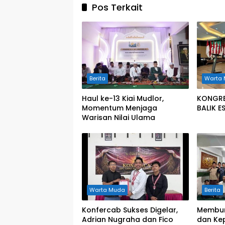
Pos Terkait
Berita
Warta
Haul ke-13 Kiai Mudlor,
KONGRES
Momentum Menjaga
BALIK 
Warisan Nilai Ulama
Warta Muda
Berita
Konfercab Sukses Digelar,
Membum
Adrian Nugraha dan Fico
dan Ke