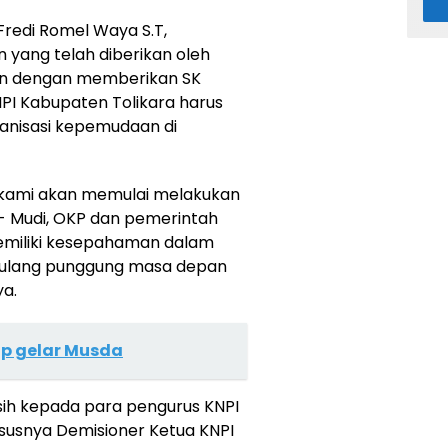
Fredi Romel Waya S.T,
ang telah diberikan oleh
an dengan memberikan SK
I Kabupaten Tolikara harus
nisasi kepemudaan di
 kami akan memulai melakukan
a- Mudi, OKP dan pemerintah
emiliki kesepahaman dalam
ulang punggung masa depan
ya.
iap gelar Musda
ih kepada para pengurus KNPI
ususnya Demisioner Ketua KNPI