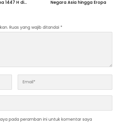
ha 1447 H di
Negara Asia hingga Eropa
ren Luhur Malang
kan.
Ruas yang wajib ditandai
*
saya pada peramban ini untuk komentar saya