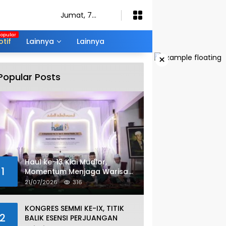
Jumat, 7
Agustus 2026
tif
Lainnya
Lainnya
×
Popular Posts
Haul ke-13 Kiai Mudlor,
1
Momentum Menjaga Warisan
Nilai Ulama
21/07/2026
316
KONGRES SEMMI KE-IX, TITIK
2
BALIK ESENSI PERJUANGAN