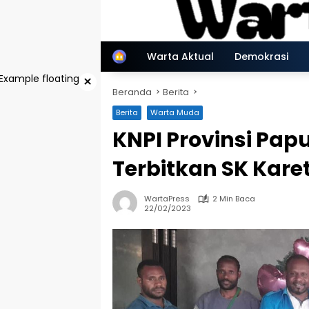
Langsung
ke
konten
Home
Warta Aktual
Demokrasi
×
Beranda
Berita
Berita
Warta Muda
KNPI Provinsi Pa
Terbitkan SK Kare
WartaPress
2 Min Baca
22/02/2023