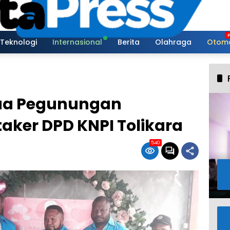
Teknologi
Internasional
Berita
Olahraga
Otomo
pua Pegunungan
taker DPD KNPI Tolikara
540