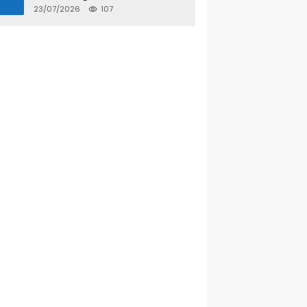
Kecantikan
23/07/2026
107