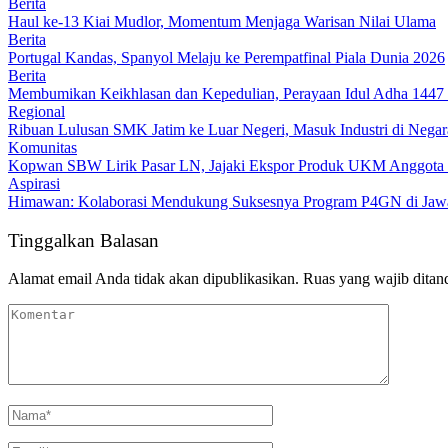
Berita
Haul ke-13 Kiai Mudlor, Momentum Menjaga Warisan Nilai Ulama
Berita
Portugal Kandas, Spanyol Melaju ke Perempatfinal Piala Dunia 2026
Berita
Membumikan Keikhlasan dan Kepedulian, Perayaan Idul Adha 1447 
Regional
Ribuan Lulusan SMK Jatim ke Luar Negeri, Masuk Industri di Negar
Komunitas
Kopwan SBW Lirik Pasar LN, Jajaki Ekspor Produk UKM Anggota 
Aspirasi
Himawan: Kolaborasi Mendukung Suksesnya Program P4GN di Jaw
Tinggalkan Balasan
Alamat email Anda tidak akan dipublikasikan.
Ruas yang wajib ditan