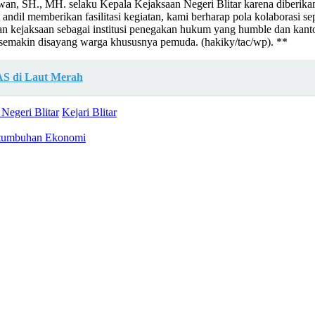
an, SH., MH. selaku Kepala Kejaksaan Negeri Blitar karena diberik
 andil memberikan fasilitasi kegiatan, kami berharap pola kolaborasi s
an kejaksaan sebagai institusi penegakan hukum yang humble dan kanto
r semakin disayang warga khususnya pemuda. (hakiky/tac/wp). **
AS di Laut Merah
Negeri Blitar
Kejari Blitar
ertumbuhan Ekonomi