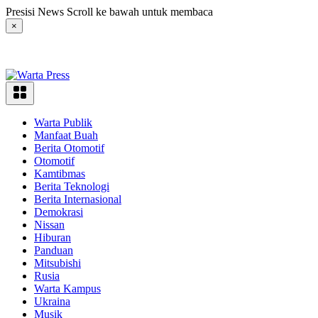
Langsung
Presisi News Scroll ke bawah untuk membaca
ke
×
konten
Warta Publik
Manfaat Buah
Berita Otomotif
Otomotif
Kamtibmas
Berita Teknologi
Berita Internasional
Demokrasi
Nissan
Hiburan
Panduan
Mitsubishi
Rusia
Warta Kampus
Ukraina
Musik