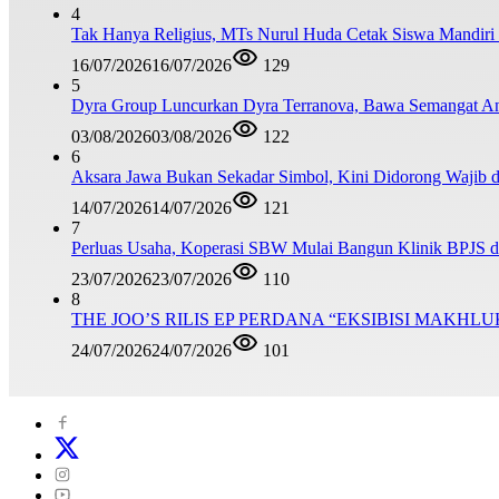
4
Tak Hanya Religius, MTs Nurul Huda Cetak Siswa Mandiri
16/07/2026
16/07/2026
129
5
Dyra Group Luncurkan Dyra Terranova, Bawa Semangat A
03/08/2026
03/08/2026
122
6
Aksara Jawa Bukan Sekadar Simbol, Kini Didorong Waji
14/07/2026
14/07/2026
121
7
Perluas Usaha, Koperasi SBW Mulai Bangun Klinik BPJS d
23/07/2026
23/07/2026
110
8
THE JOO’S RILIS EP PERDANA “EKSIBISI MAKH
24/07/2026
24/07/2026
101