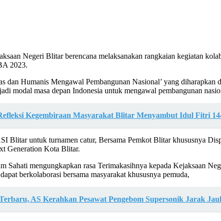
saan Negeri Blitar berencana melaksanakan rangkaian kegiatan kolabor
HBA 2023.
s dan Humanis Mengawal Pembangunan Nasional’ yang diharapkan da
njadi modal masa depan Indonesia untuk mengawal pembangunan nasio
fleksi Kegembiraan Masyarakat Blitar Menyambut Idul Fitri 14
SI Blitar untuk turnamen catur, Bersama Pemkot Blitar khususnya Disp
 Generation Kota Blitar.
lam Sahati mengungkapkan rasa Terimakasihnya kepada Kejaksaan Nege
dapat berkolaborasi bersama masyarakat khususnya pemuda,
a Terbaru, AS Kerahkan Pesawat Pengebom Supersonik Jarak Jau