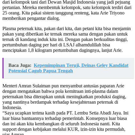
dari kelompok tani dari Dewan Masjid Indonesia yang jadi pejuang
pertanian. Mereka membentuk kelompok, satu kelompok terdiri dari
25 orang. Kita pakai sistem tanggung renteng, kata Arie Triyono
memberikan pengantar dialog.
Plasma peternak kita, pakan dari kita, dan petani kita bisa menjamin
pakan yang diberikan ke ternak mereka sama dengan pakan untuk
ternak di kandang induk kita ini. Dengan pakan berkualitas tinggi,
pertumbuhan daging per hari di LSAJ alhamdulillah bisa
menciptakan 1,8 kilogram pertumbuhan dagingnya, lanjut Arie.
Baca Juga:
Kepemimpinan Teruji, Deinas Geley Kandidat
Potensial Cagub Papua Tengah
Menteri Amran Sulaiman pun menyambut antusias paparan Arie
dengan mengatakan bahwa pola kemitraan inti-plasma dalam
peternakan bisa diterapkan untuk meningkatkan produksi daging,
yang nantinya berdampak terhadap kesejahteraan peternak di
Indonesia.
“Saya ucapkan terima kasih pada PT. Lembu Setia Abadi Jaya. Ini
luar biasa bantuannya terhadap pemerintah. Konsepnya luar biasa
dan ini akan kita kembangkan di seluruh Indonesia nanti. Kita
support dengan kebijakan melalui KUR, izin-izin kita permudah,
ujar Amran.