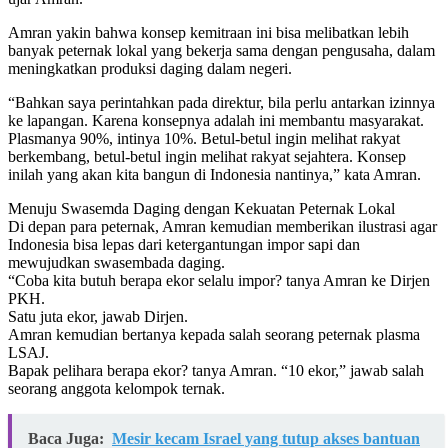
Amran yakin bahwa konsep kemitraan ini bisa melibatkan lebih
banyak peternak lokal yang bekerja sama dengan pengusaha, dalam
meningkatkan produksi daging dalam negeri.
“Bahkan saya perintahkan pada direktur, bila perlu antarkan izinnya
ke lapangan. Karena konsepnya adalah ini membantu masyarakat.
Plasmanya 90%, intinya 10%. Betul-betul ingin melihat rakyat
berkembang, betul-betul ingin melihat rakyat sejahtera. Konsep
inilah yang akan kita bangun di Indonesia nantinya,” kata Amran.
Menuju Swasemda Daging dengan Kekuatan Peternak Lokal
Di depan para peternak, Amran kemudian memberikan ilustrasi agar
Indonesia bisa lepas dari ketergantungan impor sapi dan
mewujudkan swasembada daging.
“Coba kita butuh berapa ekor selalu impor? tanya Amran ke Dirjen
PKH.
Satu juta ekor, jawab Dirjen.
Amran kemudian bertanya kepada salah seorang peternak plasma
LSAJ.
Bapak pelihara berapa ekor? tanya Amran. “10 ekor,” jawab salah
seorang anggota kelompok ternak.
Baca Juga:
Mesir kecam Israel yang tutup akses bantuan