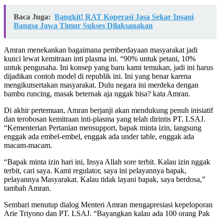
Baca Juga:
Bangkit! RAT Koperasi Jasa Sekar Insani
Bangsa Jawa Timur Sukses Dilaksanakan
Amran menekankan bagaimana pemberdayaan masyarakat jadi
kunci lewat kemitraan inti plasma ini. “90% untuk petani, 10%
untuk pengusaha. Ini konsep yang baru kami temukan, jadi ini harus
dijadikan contoh model di republik ini. Ini yang benar karena
mengikutsertakan masyarakat. Dulu negara ini merdeka dengan
bambu runcing, masak beternak aja nggak bisa? kata Amran.
Di akhir pertemuan, Amran berjanji akan mendukung penuh inisiatif
dan terobosan kemitraan inti-plasma yang telah dirintis PT. LSAJ.
“Kementerian Pertanian mensupport, bapak minta izin, langsung
enggak ada embel-embel, enggak ada under table, enggak ada
macam-macam.
“Bapak minta izin hari ini, Insya Allah sore terbit. Kalau izin nggak
terbit, cari saya. Kami regulator, saya ini pelayannya bapak,
pelayannya Masyarakat. Kalau tidak layani bapak, saya berdosa,”
tambah Amran.
Sembari menutup dialog Menteri Amran mengapresiasi kepeloporan
Arie Triyono dan PT. LSAJ. “Bayangkan kalau ada 100 orang Pak