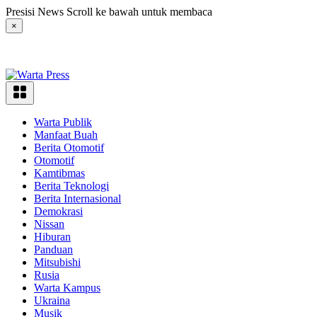
Langsung
Presisi News Scroll ke bawah untuk membaca
ke
×
konten
Warta Publik
Manfaat Buah
Berita Otomotif
Otomotif
Kamtibmas
Berita Teknologi
Berita Internasional
Demokrasi
Nissan
Hiburan
Panduan
Mitsubishi
Rusia
Warta Kampus
Ukraina
Musik