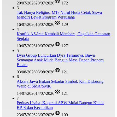
20/07/2026
20/07/2026
172
3
Tak Hanya Religius, MTs Nurul Huda Cetak Siswa
Mandiri Lewat Program Wirausaha
16/07/2026
16/07/2026
129
4
Konflik AS-Iran Kembali Membara, Gagalkan Gencatan
Senjata
10/07/2026
10/07/2026
127
5
Dyra Group Luncurkan Dyra Terranova, Bawa
Semangat Anak Muda Bangun Masa Depan Properti
Batam
03/08/2026
03/08/2026
121
6
Aksara Jawa Bukan Sekadar Simbol, Kini Didorong
Wajib di SMA/SMK
14/07/2026
14/07/2026
121
7
Perluas Usaha, Koperasi SBW Mulai Bangun Klinik
BPJS dan Kecantikan
23/07/2026
23/07/2026
109