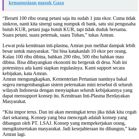
kemanusiaan masuk Gaza
“Berarti 100 ribu orang petani saja itu sudah 1 juta ekor. Cuma tidak
sinkron, nanti kita sinergi uang numpuk di bank, satu sisi pengusaha
butuh KUR, petani juga butuh KUR, tapi tidak duduk bersama.
Suara petani, suara peternak, suara Tuhan,” tukas Amran.
Lewat pola kemitraan inti-plasma, Amran pun melihat dampak lebih
besar untuk masyarakat. “Ini bisa katakanlah 10 ekor per orang.
Kalau 100 ribu dibina, bahkan 200 ribu, 500 ribu bahkan mau
dibina. Bisa dibayangkan ekonomi itu bergerak di desa. Nah ini
potensinya ada kami siapkan regulasinya. Kami support secara
kebijakan, kata Amran.
Amran mengungkapkan, Kementerian Pertanian nantinya bakal
segera mengembangkan sistem peternakan mini tersebut di seluruh
wilayah Indonesia dengan menyiapkan seluruh kebijakannya yang
dapat mensupport konsep itu. Kemitraan Inti-Plasma Berdayakan
Masyarakat.
“Kita impor terus. Dan ini akan meningkat terus jika tidak kita cegah
dari sekarang. Konsep yang bisa mencegah adalah konsep yang
dibangun oleh PT. LSAJ. Konsep yang mempekerjakan orang,
mengikutsertakan masyarakat. Jadi kesejahteraan itu dibangun,” kata
Amran lagi.