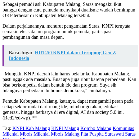
Sebagai pemudi asli Kabupaten Malang, Saras mengaku ikut
bangga dengan cara pemuda menyikapi dualisme wadah berhimpun
OKP terbesar di Kabupaten Malang tersebut.
Dalam perjalanannya, menurut pengamatan Saras, KNPI ternyata
semakin eksis dalam program untuk pemuda, partisipasi
pembangunan dan masa depan.
Baca Juga:
HUT-50 KNPI dalam Teropong Gen Z
Indonesia
“Mungkin KNPI daerah lain harus belajar ke Kabupaten Malang,
pasti nggak ada masalah. Buat apa juga ribut karena perbedaan. Kan
bisa berkompetisi dalam bentuk ide dan program. Saya sih
bilangnya perbedaan itu bonus demokrasi,” tambahnya.
Pemuda Kabupaten Malang, katanya, dapat mengambil peran pada
setiap sektor mulai dari ruang ide, mimbar gerakan, edukasi
generasi, hingga berkarya di era digital, AI dan society 5.0 ini.
(Red2/ed-wp). **
Tag:
KNPI Kab Malang
KNPI Malang
Kombo Malang
Komunitas
Milenial Mbois
Milenial Mbois Malang
Pita Puspita Saraswati
Saras