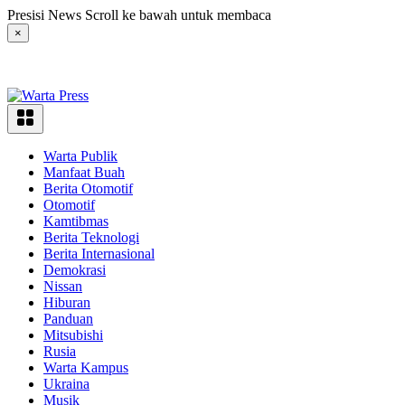
Langsung
Presisi News Scroll ke bawah untuk membaca
ke
×
konten
Warta Publik
Manfaat Buah
Berita Otomotif
Otomotif
Kamtibmas
Berita Teknologi
Berita Internasional
Demokrasi
Nissan
Hiburan
Panduan
Mitsubishi
Rusia
Warta Kampus
Ukraina
Musik