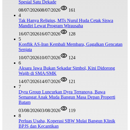
Spesial Satu Dekade
08/07/2026
08/07/2026
161
4
Tak Hanya Religius, MTs Nurul Huda Cetak Siswa
Mandiri Lewat Program Wirausaha
16/07/2026
16/07/2026
128
5
Konflik AS-Iran Kembali Membara, Gagalkan Gencatan
Senjata
10/07/2026
10/07/2026
124
6
Aksara Jawa Bukan Sekadar Simbol, Kini Didorong
Wajib di SMA/SMK
14/07/2026
14/07/2026
121
7
Dyra Group Luncurkan Dyra Terranova, Bawa
Semangat Anak Muda Bangun Masa Depan Properti
Batam
03/08/2026
03/08/2026
119
8
Perluas Usaha, Koperasi SBW Mulai Bangun Klinik
BPJS dan Kecantikan