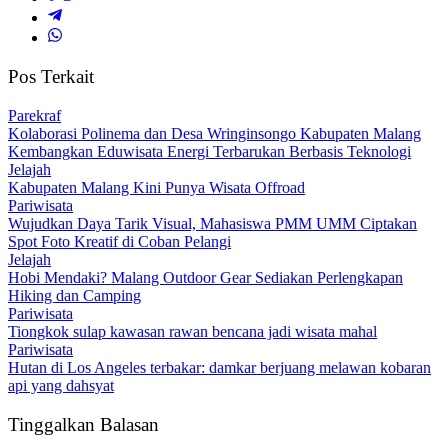
Pos Terkait
Parekraf
Kolaborasi Polinema dan Desa Wringinsongo Kabupaten Malang
Kembangkan Eduwisata Energi Terbarukan Berbasis Teknologi
Jelajah
Kabupaten Malang Kini Punya Wisata Offroad
Pariwisata
Wujudkan Daya Tarik Visual, Mahasiswa PMM UMM Ciptakan
Spot Foto Kreatif di Coban Pelangi
Jelajah
Hobi Mendaki? Malang Outdoor Gear Sediakan Perlengkapan
Hiking dan Camping
Pariwisata
Tiongkok sulap kawasan rawan bencana jadi wisata mahal
Pariwisata
Hutan di Los Angeles terbakar: damkar berjuang melawan kobaran
api yang dahsyat
Tinggalkan Balasan