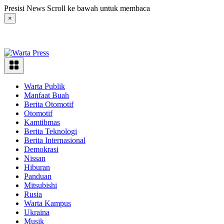
Langsung
Presisi News Scroll ke bawah untuk membaca
ke
×
konten
Warta Publik
Manfaat Buah
Berita Otomotif
Otomotif
Kamtibmas
Berita Teknologi
Berita Internasional
Demokrasi
Nissan
Hiburan
Panduan
Mitsubishi
Rusia
Warta Kampus
Ukraina
Musik