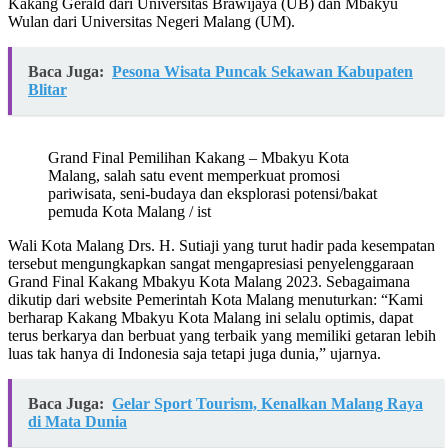
Kakang Gerald dari Universitas Brawijaya (UB) dan Mbakyu
Wulan dari Universitas Negeri Malang (UM).
Baca Juga:
Pesona Wisata Puncak Sekawan Kabupaten
Blitar
Grand Final Pemilihan Kakang – Mbakyu Kota
Malang, salah satu event memperkuat promosi
pariwisata, seni-budaya dan eksplorasi potensi/bakat
pemuda Kota Malang / ist
Wali Kota Malang Drs. H. Sutiaji yang turut hadir pada kesempatan
tersebut mengungkapkan sangat mengapresiasi penyelenggaraan
Grand Final Kakang Mbakyu Kota Malang 2023. Sebagaimana
dikutip dari website Pemerintah Kota Malang menuturkan: “Kami
berharap Kakang Mbakyu Kota Malang ini selalu optimis, dapat
terus berkarya dan berbuat yang terbaik yang memiliki getaran lebih
luas tak hanya di Indonesia saja tetapi juga dunia,” ujarnya.
Baca Juga:
Gelar Sport Tourism, Kenalkan Malang Raya
di Mata Dunia