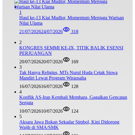
1
Haul ke-13 Kiai Mudlor, Momentum Menjaga Warisan
Nilai Ulama
21/07/2026
24/07/2026
318
2
KONGRES SEMMI KE-IX, TITIK BALIK ESENSI
PERJUANGAN
20/07/2026
20/07/2026
169
3
Tak Hanya Religius, MTs Nurul Huda Cetak Siswa
Mandiri Lewat Program Wirausaha
16/07/2026
16/07/2026
128
4
Konflik AS-Iran Kembali Membara, Gagalkan Gencatan
Senjata
10/07/2026
10/07/2026
124
5
Aksara Jawa Bukan Sekadar Simbol, Kini Didorong
Wajib di SMA/SMK