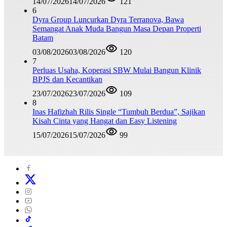
14/07/2026
14/07/2026
121
6
Dyra Group Luncurkan Dyra Terranova, Bawa
Semangat Anak Muda Bangun Masa Depan Properti
Batam
03/08/2026
03/08/2026
120
7
Perluas Usaha, Koperasi SBW Mulai Bangun Klinik
BPJS dan Kecantikan
23/07/2026
23/07/2026
109
8
Inas Hafizhah Rilis Single “Tumbuh Berdua”, Sajikan
Kisah Cinta yang Hangat dan Easy Listening
15/07/2026
15/07/2026
99