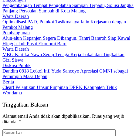
Pengembangan Tempat Pengolahan Sampah Terpadu, Solusi Jangka
Panjang Persoalan Sampah di Kota Malang
Warta Daerah
Optimalisasi PAD, Pemkot Tasikmalaya Jalin Kerjasama dengan
Pemkot Malang
Pembangunan
Alun-alun Kepanjen Segera Dibangun, Tantri Bararoh Siap Kawal
Hingga Jadi Pusat Ekonomi Baru
Warta Daerah
MBG Kartika Nawa Serap Tenaga Kerja Lokal dan Tingkatkan
Gizi Siswa
Diskusi Publik
Dandim 0818 Letkol Inf. Yuda Sancoyo Apresiasi GMNI sebagai
Pemimpin Masa Depan
Berita
Clear! Pelantikan Unsur Pimpinan DPRK Kabupaten Teluk
Wondama
Tinggalkan Balasan
Alamat email Anda tidak akan dipublikasikan.
Ruas yang wajib
ditandai
*