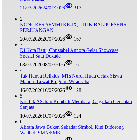
21/07/2026
24/07/2026
317
2
KONGRES SEMMI KE-IX, TITIK BALIK ESENSI
PERJUANGAN
20/07/2026
20/07/2026
167
3
Di Kota Batu, Christabel Annora Gelar Showcase
Spesial Satu Dekade
08/07/2026
08/07/2026
161
4
Tak Hanya Religius, MTs Nurul Huda Cetak Siswa
Mandiri Lewat Program Wirausaha
16/07/2026
16/07/2026
128
5
Konflik AS-Iran Kembali Membara, Gagalkan Gencatan
Senjata
10/07/2026
10/07/2026
124
6
Aksara Jawa Bukan Sekadar Simbol, Kini Didorong
Wajib di SMA/SMK