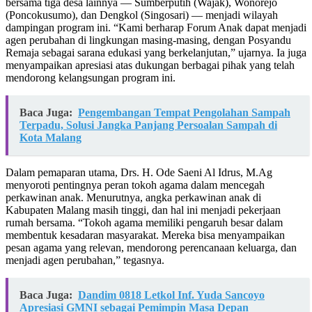
bersama tiga desa lainnya — Sumberputih (Wajak), Wonorejo
(Poncokusumo), dan Dengkol (Singosari) — menjadi wilayah
dampingan program ini. “Kami berharap Forum Anak dapat menjadi
agen perubahan di lingkungan masing-masing, dengan Posyandu
Remaja sebagai sarana edukasi yang berkelanjutan,” ujarnya. Ia juga
menyampaikan apresiasi atas dukungan berbagai pihak yang telah
mendorong kelangsungan program ini.
Baca Juga:
Pengembangan Tempat Pengolahan Sampah
Terpadu, Solusi Jangka Panjang Persoalan Sampah di
Kota Malang
Dalam pemaparan utama, Drs. H. Ode Saeni Al Idrus, M.Ag
menyoroti pentingnya peran tokoh agama dalam mencegah
perkawinan anak. Menurutnya, angka perkawinan anak di
Kabupaten Malang masih tinggi, dan hal ini menjadi pekerjaan
rumah bersama. “Tokoh agama memiliki pengaruh besar dalam
membentuk kesadaran masyarakat. Mereka bisa menyampaikan
pesan agama yang relevan, mendorong perencanaan keluarga, dan
menjadi agen perubahan,” tegasnya.
Baca Juga:
Dandim 0818 Letkol Inf. Yuda Sancoyo
Apresiasi GMNI sebagai Pemimpin Masa Depan