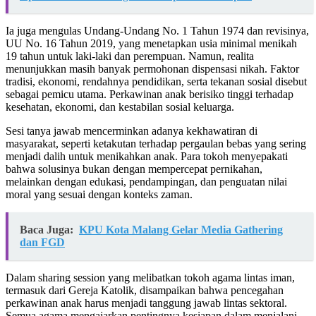
Ia juga mengulas Undang-Undang No. 1 Tahun 1974 dan revisinya,
UU No. 16 Tahun 2019, yang menetapkan usia minimal menikah
19 tahun untuk laki-laki dan perempuan. Namun, realita
menunjukkan masih banyak permohonan dispensasi nikah. Faktor
tradisi, ekonomi, rendahnya pendidikan, serta tekanan sosial disebut
sebagai pemicu utama. Perkawinan anak berisiko tinggi terhadap
kesehatan, ekonomi, dan kestabilan sosial keluarga.
Sesi tanya jawab mencerminkan adanya kekhawatiran di
masyarakat, seperti ketakutan terhadap pergaulan bebas yang sering
menjadi dalih untuk menikahkan anak. Para tokoh menyepakati
bahwa solusinya bukan dengan mempercepat pernikahan,
melainkan dengan edukasi, pendampingan, dan penguatan nilai
moral yang sesuai dengan konteks zaman.
Baca Juga:
KPU Kota Malang Gelar Media Gathering
dan FGD
Dalam sharing session yang melibatkan tokoh agama lintas iman,
termasuk dari Gereja Katolik, disampaikan bahwa pencegahan
perkawinan anak harus menjadi tanggung jawab lintas sektoral.
Semua agama mengajarkan pentingnya kesiapan dalam menjalani