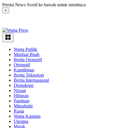
Langsung
Presisi News Scroll ke bawah untuk membaca
ke
×
konten
Warta Publik
Manfaat Buah
Berita Otomotif
Otomotif
Kamtibmas
Berita Teknologi
Berita Internasional
Demokrasi
Nissan
Hiburan
Panduan
Mitsubishi
Rusia
Warta Kampus
Ukraina
Musik