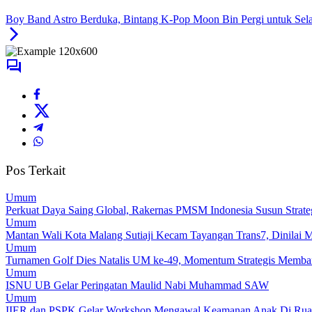
Boy Band Astro Berduka, Bintang K-Pop Moon Bin Pergi untuk Se
Pos Terkait
Umum
Perkuat Daya Saing Global, Rakernas PMSM Indonesia Susun Strat
Umum
Mantan Wali Kota Malang Sutiaji Kecam Tayangan Trans7, Dinilai M
Umum
Turnamen Golf Dies Natalis UM ke-49, Momentum Strategis Memba
Umum
ISNU UB Gelar Peringatan Maulid Nabi Muhammad SAW
Umum
IIER dan PSPK Gelar Workshop Mengawal Keamanan Anak Di Ruan