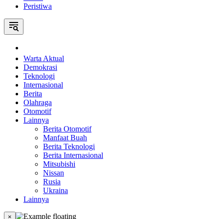
Peristiwa
Home
Warta Aktual
Demokrasi
Teknologi
Internasional
Berita
Olahraga
Otomotif
Lainnya
Berita Otomotif
Manfaat Buah
Berita Teknologi
Berita Internasional
Mitsubishi
Nissan
Rusia
Ukraina
Lainnya
×