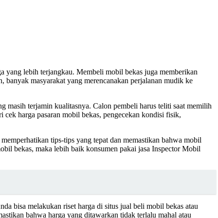
a yang lebih terjangkau. Membeli mobil bekas juga memberikan
an, banyak masyarakat yang merencanakan perjalanan mudik ke
 masih terjamin kualitasnya. Calon pembeli harus teliti saat memilih
i cek harga pasaran mobil bekas, pengecekan kondisi fisik,
a memperhatikan tips-tips yang tepat dan memastikan bahwa mobil
obil bekas, maka lebih baik konsumen pakai jasa Inspector Mobil
 bisa melakukan riset harga di situs jual beli mobil bekas atau
stikan bahwa harga yang ditawarkan tidak terlalu mahal atau