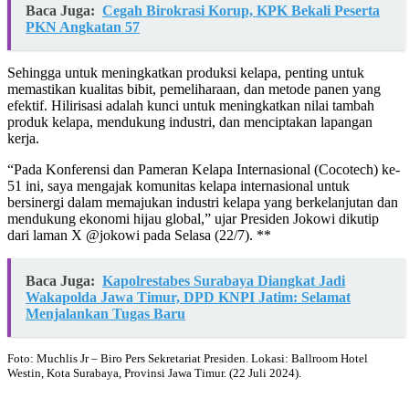
Baca Juga:
Cegah Birokrasi Korup, KPK Bekali Peserta
PKN Angkatan 57
Sehingga untuk meningkatkan produksi kelapa, penting untuk
memastikan kualitas bibit, pemeliharaan, dan metode panen yang
efektif. Hilirisasi adalah kunci untuk meningkatkan nilai tambah
produk kelapa, mendukung industri, dan menciptakan lapangan
kerja.
“Pada Konferensi dan Pameran Kelapa Internasional (Cocotech) ke-
51 ini, saya mengajak komunitas kelapa internasional untuk
bersinergi dalam memajukan industri kelapa yang berkelanjutan dan
mendukung ekonomi hijau global,” ujar Presiden Jokowi dikutip
dari laman X @jokowi pada Selasa (22/7). **
Baca Juga:
Kapolrestabes Surabaya Diangkat Jadi
Wakapolda Jawa Timur, DPD KNPI Jatim: Selamat
Menjalankan Tugas Baru
Foto: Muchlis Jr – Biro Pers Sekretariat Presiden. Lokasi: Ballroom Hotel
Westin, Kota Surabaya, Provinsi Jawa Timur. (22 Juli 2024).