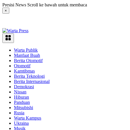
Langsung
Presisi News Scroll ke bawah untuk membaca
ke
×
konten
Warta Publik
Manfaat Buah
Berita Otomotif
Otomotif
Kamtibmas
Berita Teknologi
Berita Internasional
Demokrasi
Nissan
Hiburan
Panduan
Mitsubishi
Rusia
Warta Kampus
Ukraina
Musik