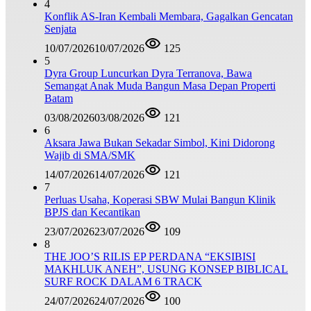
4
Konflik AS-Iran Kembali Membara, Gagalkan Gencatan
Senjata
10/07/2026
10/07/2026
125
5
Dyra Group Luncurkan Dyra Terranova, Bawa
Semangat Anak Muda Bangun Masa Depan Properti
Batam
03/08/2026
03/08/2026
121
6
Aksara Jawa Bukan Sekadar Simbol, Kini Didorong
Wajib di SMA/SMK
14/07/2026
14/07/2026
121
7
Perluas Usaha, Koperasi SBW Mulai Bangun Klinik
BPJS dan Kecantikan
23/07/2026
23/07/2026
109
8
THE JOO’S RILIS EP PERDANA “EKSIBISI
MAKHLUK ANEH”, USUNG KONSEP BIBLICAL
SURF ROCK DALAM 6 TRACK
24/07/2026
24/07/2026
100