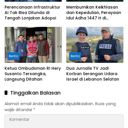
Perencanaan Infrastruktur
Membumikan Keikhlasan
AI Tak Bisa Ditunda di
dan Kepedulian, Perayaan
Tengah Lonjakan Adopsi
Idul Adha 1447 H di
Pesantren Luhur Malang
Berita
Berita
Ketua Ombudsman RI Hery
Dua Jurnalis TV Jadi
Susanto Tersangka,
Korban Serangan Udara
Langsung Ditahan
Israel di Lebanon Selatan
Tinggalkan Balasan
Alamat email Anda tidak akan dipublikasikan.
Ruas yang
wajib ditandai
*