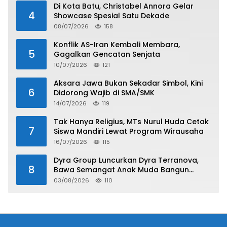
Di Kota Batu, Christabel Annora Gelar
4
Showcase Spesial Satu Dekade
08/07/2026
158
Konflik AS-Iran Kembali Membara,
5
Gagalkan Gencatan Senjata
10/07/2026
121
Aksara Jawa Bukan Sekadar Simbol, Kini
6
Didorong Wajib di SMA/SMK
14/07/2026
119
Tak Hanya Religius, MTs Nurul Huda Cetak
7
Siswa Mandiri Lewat Program Wirausaha
16/07/2026
115
Dyra Group Luncurkan Dyra Terranova,
8
Bawa Semangat Anak Muda Bangun
Masa Depan Properti Batam
03/08/2026
110