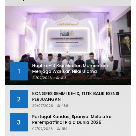
Haul ke-13 Kiai Mudlor, Momentum
1
Menjaga Warisan Nilai Ulama
21/07/2026
315
KONGRES SEMMI KE-IX, TITIK BALIK ESENSI
2
PERJUANGAN
20/07/2026
166
Portugal Kandas, Spanyol Melaju ke
3
Perempatfinal Piala Dunia 2026
07/07/2026
159