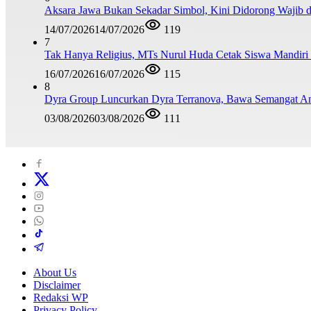
Aksara Jawa Bukan Sekadar Simbol, Kini Didorong Waji
14/07/2026
14/07/2026
119
7
Tak Hanya Religius, MTs Nurul Huda Cetak Siswa Mandiri
16/07/2026
16/07/2026
115
8
Dyra Group Luncurkan Dyra Terranova, Bawa Semangat A
03/08/2026
03/08/2026
111
About Us
Disclaimer
Redaksi WP
Privacy Policy