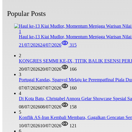
Popular Posts
1
Haul ke-13 Kiai Mudlor, Momentum Menjaga Warisan Nila
21/07/2026
24/07/2026
315
2
KONGRES SEMMI KE-IX, TITIK BALIK ESENSI PE
20/07/2026
20/07/2026
166
3
Portugal Kandas, Spanyol Melaju ke Perempatfinal Piala Du
07/07/2026
07/07/2026
160
4
Di Kota Batu, Christabel Annora Gelar Showcase Spesial S
08/07/2026
08/07/2026
158
5
Konflik AS-Iran Kembali Membara, Gagalkan Gencatan Sen
10/07/2026
10/07/2026
121
6