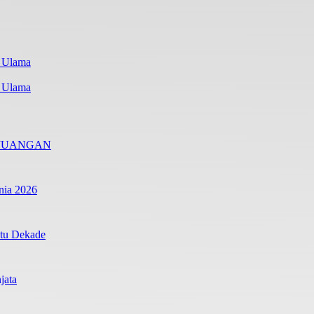
i Ulama
RJUANGAN
nia 2026
atu Dekade
jata