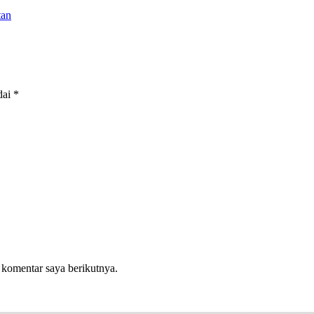
tan
dai
*
 komentar saya berikutnya.