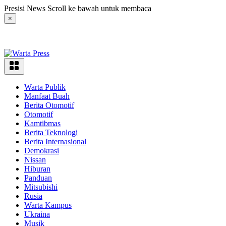
Langsung
Presisi News Scroll ke bawah untuk membaca
ke
×
konten
Warta Publik
Manfaat Buah
Berita Otomotif
Otomotif
Kamtibmas
Berita Teknologi
Berita Internasional
Demokrasi
Nissan
Hiburan
Panduan
Mitsubishi
Rusia
Warta Kampus
Ukraina
Musik