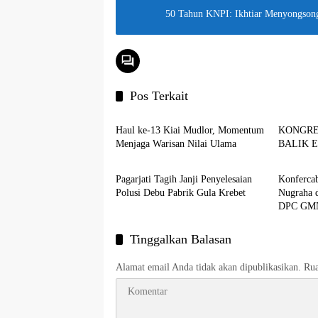
50 Tahun KNPI: Ikhtiar Menyongson
Pos Terkait
Berita
Warta M
Haul ke-13 Kiai Mudlor, Momentum
KONGRES
Menjaga Warisan Nilai Ulama
BALIK 
Aspirasi
Warta M
Pagarjati Tagih Janji Penyelesaian
Konfercab
Polusi Debu Pabrik Gula Krebet
Nugraha 
DPC GMNI
Tinggalkan Balasan
Alamat email Anda tidak akan dipublikasikan.
Rua