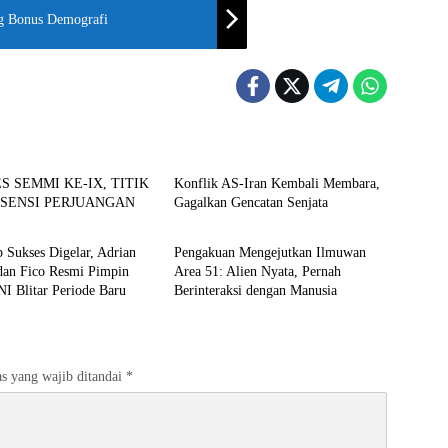
g Bonus Demografi
uda
Hot News
 SEMMI KE-IX, TITIK
Konflik AS-Iran Kembali Membara,
ESENSI PERJUANGAN
Gagalkan Gencatan Senjata
uda
Sorotan
 Sukses Digelar, Adrian
Pengakuan Mengejutkan Ilmuwan
dan Fico Resmi Pimpin
Area 51: Alien Nyata, Pernah
 Blitar Periode Baru
Berinteraksi dengan Manusia
s yang wajib ditandai
*