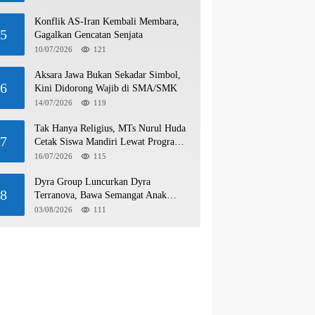
Konflik AS-Iran Kembali Membara,
5
Gagalkan Gencatan Senjata
10/07/2026
121
Aksara Jawa Bukan Sekadar Simbol,
6
Kini Didorong Wajib di SMA/SMK
14/07/2026
119
Tak Hanya Religius, MTs Nurul Huda
7
Cetak Siswa Mandiri Lewat Program
Wirausaha
16/07/2026
115
Dyra Group Luncurkan Dyra
8
Terranova, Bawa Semangat Anak
Muda Bangun Masa Depan Properti
03/08/2026
111
Batam