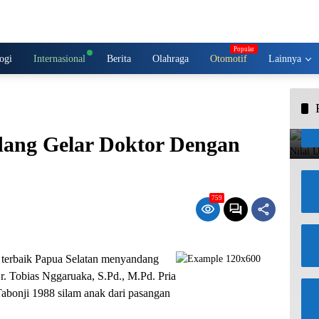
ogi
Internasional
Berita
Olahraga
Otomotif
Lainnya
ang Gelar Doktor Dengan
759
a terbaik Papua Selatan menyandang
Dr. Tobias Nggaruaka, S.Pd., M.Pd. Pria
abonji 1988 silam anak dari pasangan