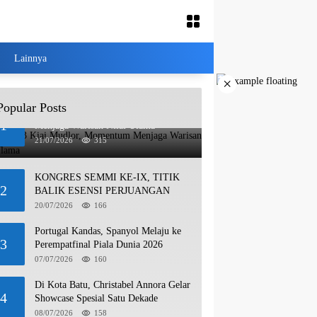
Lainnya
×
Popular Posts
Haul ke-13 Kiai Mudlor, Momentum
1
Menjaga Warisan Nilai Ulama
21/07/2026
315
KONGRES SEMMI KE-IX, TITIK
2
BALIK ESENSI PERJUANGAN
20/07/2026
166
Portugal Kandas, Spanyol Melaju ke
3
Perempatfinal Piala Dunia 2026
07/07/2026
160
Di Kota Batu, Christabel Annora Gelar
4
Showcase Spesial Satu Dekade
08/07/2026
158