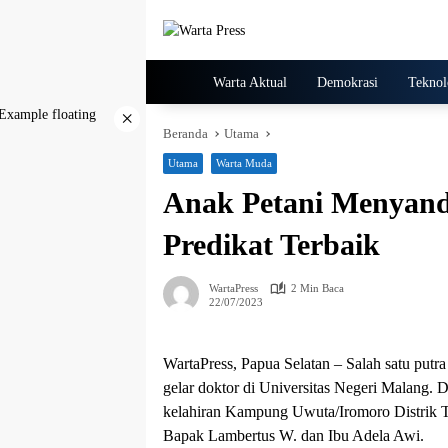
Langsung
ke
konten
Home
Warta Aktual
Demokrasi
Teknol
×
Beranda
Utama
Utama
Warta Muda
Anak Petani Menyand
Predikat Terbaik
WartaPress
2 Min Baca
22/07/2023
WartaPress, Papua Selatan – Salah satu putr
gelar doktor di Universitas Negeri Malang. 
kelahiran Kampung Uwuta/Iromoro Distrik T
Bapak Lambertus W. dan Ibu Adela Awi.