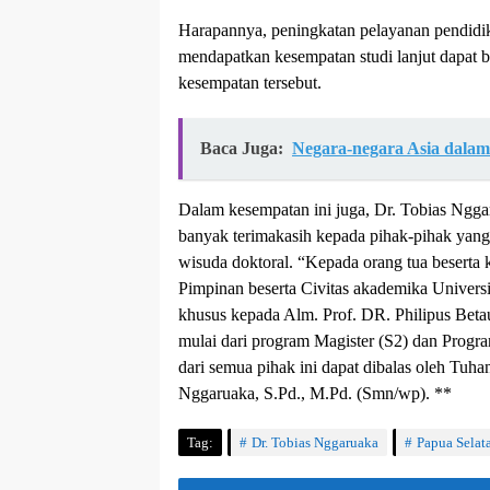
Harapannya, peningkatan pelayanan pendidik
mendapatkan kesempatan studi lanjut dapat b
kesempatan tersebut.
Baca Juga:
Negara-negara Asia dala
Dalam kesempatan ini juga, Dr. Tobias Ngg
banyak terimakasih kepada pihak-pihak yan
wisuda doktoral. “Kepada orang tua beserta
Pimpinan beserta Civitas akademika Univers
khusus kepada Alm. Prof. DR. Philipus Be
mulai dari program Magister (S2) dan Progr
dari semua pihak ini dapat dibalas oleh Tuh
Nggaruaka, S.Pd., M.Pd. (Smn/wp). **
Tag:
Dr. Tobias Nggaruaka
Papua Selat