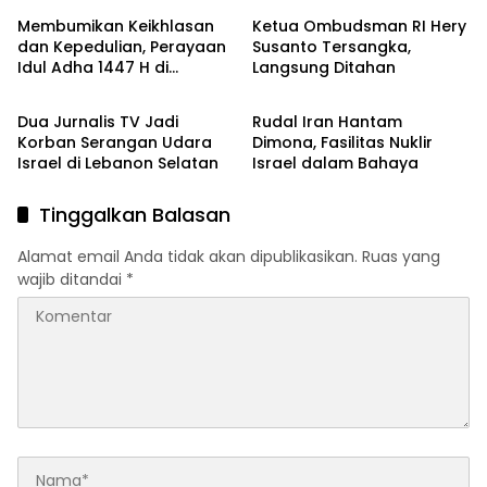
Membumikan Keikhlasan
Ketua Ombudsman RI Hery
dan Kepedulian, Perayaan
Susanto Tersangka,
Idul Adha 1447 H di
Langsung Ditahan
Berita
Berita
Pesantren Luhur Malang
Dua Jurnalis TV Jadi
Rudal Iran Hantam
Korban Serangan Udara
Dimona, Fasilitas Nuklir
Israel di Lebanon Selatan
Israel dalam Bahaya
Tinggalkan Balasan
Alamat email Anda tidak akan dipublikasikan.
Ruas yang
wajib ditandai
*