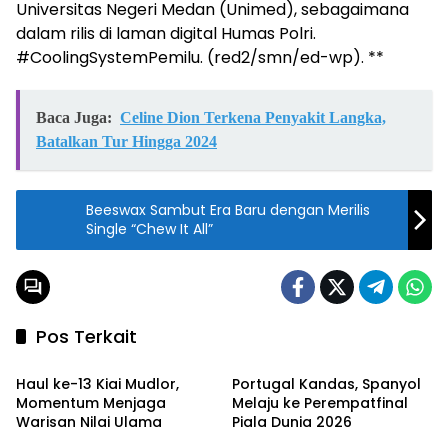
Universitas Negeri Medan (Unimed), sebagaimana
dalam rilis di laman digital Humas Polri.
#CoolingSystemPemilu. (red2/smn/ed-wp). **
Baca Juga:
Celine Dion Terkena Penyakit Langka,
Batalkan Tur Hingga 2024
Beeswax Sambut Era Baru dengan Merilis
Single “Chew It All”
Pos Terkait
Berita
Berita
Haul ke-13 Kiai Mudlor,
Portugal Kandas, Spanyol
Momentum Menjaga
Melaju ke Perempatfinal
Warisan Nilai Ulama
Piala Dunia 2026
Berita
Berita