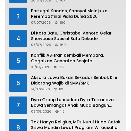
20/07/2026
167
Portugal Kandas, Spanyol Melaju ke
3
Perempatfinal Piala Dunia 2026
07/07/2026
160
Di Kota Batu, Christabel Annora Gelar
4
Showcase Spesial Satu Dekade
08/07/2026
160
Konflik AS-Iran Kembali Membara,
5
Gagalkan Gencatan Senjata
10/07/2026
122
Aksara Jawa Bukan Sekadar Simbol, Kini
6
Didorong Wajib di SMA/SMK
14/07/2026
119
Dyra Group Luncurkan Dyra Terranova,
7
Bawa Semangat Anak Muda Bangun
Masa Depan Properti Batam
03/08/2026
115
Tak Hanya Religius, MTs Nurul Huda Cetak
8
Siswa Mandiri Lewat Program Wirausaha