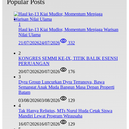
Popular Posts
1
Haul ke-13 Kiai Mudlor, Momentum Menjaga Warisan
Nilai Ulama
21/07/2026
24/07/2026
332
2
KONGRES SEMMI KE-IX, TITIK BALIK ESENSI
PERJUANGAN
20/07/2026
20/07/2026
176
3
Dyra Group Luncurkan Dyra Terranova, Bawa
Semangat Anak Muda Bangun Masa Depan Properti
Batam
03/08/2026
03/08/2026
129
4
Tak Hanya Religius, MTs Nurul Huda Cetak Siswa
Mandiri Lewat Program Wirausaha
16/07/2026
16/07/2026
129