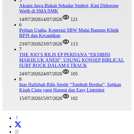
5
Aksara Jawa Bukan Sekadar Simbol, Kini Didorong
Wajib di SMA/SMK
14/07/2026
14/07/2026
121
6
Perluas Usaha, Koperasi SBW Mulai Bangun Klinik
BPJS dan Kecantikan
23/07/2026
23/07/2026
113
7
THE JOO’S RILIS EP PERDANA “EKSIBISI
MAKHLUK ANEH”, USUNG KONSEP BIBLICAL
SURF ROCK DALAM 6 TRACK
24/07/2026
24/07/2026
105
8
Inas Hafizhah Rilis Single “Tumbuh Berdua”, Sajikan
Kisah Cinta yang Hangat dan Easy Listening
15/07/2026
15/07/2026
102