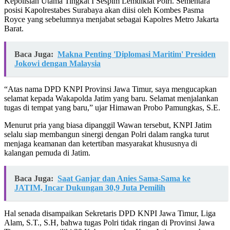
Kepolisian Utama Tingkat I Sespim Lemdiklat Polri. Sementara
posisi Kapolrestabes Surabaya akan diisi oleh Kombes Pasma
Royce yang sebelumnya menjabat sebagai Kapolres Metro Jakarta
Barat.
Baca Juga:
Makna Penting 'Diplomasi Maritim' Presiden
Jokowi dengan Malaysia
“Atas nama DPD KNPI Provinsi Jawa Timur, saya mengucapkan
selamat kepada Wakapolda Jatim yang baru. Selamat menjalankan
tugas di tempat yang baru,” ujar Himawan Probo Pamungkas, S.E.
Menurut pria yang biasa dipanggil Wawan tersebut, KNPI Jatim
selalu siap membangun sinergi dengan Polri dalam rangka turut
menjaga keamanan dan ketertiban masyarakat khususnya di
kalangan pemuda di Jatim.
Baca Juga:
Saat Ganjar dan Anies Sama-Sama ke
JATIM, Incar Dukungan 30,9 Juta Pemilih
Hal senada disampaikan Sekretaris DPD KNPI Jawa Timur, Liga
Alam, S.T., S.H, bahwa tugas Polri tidak ringan di Provinsi Jawa