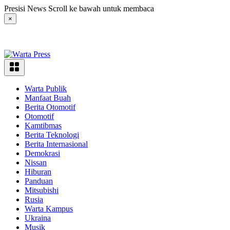
Langsung
Presisi News Scroll ke bawah untuk membaca
ke
×
konten
Warta Publik
Manfaat Buah
Berita Otomotif
Otomotif
Kamtibmas
Berita Teknologi
Berita Internasional
Demokrasi
Nissan
Hiburan
Panduan
Mitsubishi
Rusia
Warta Kampus
Ukraina
Musik