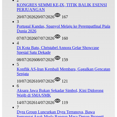
2
KONGRES SEMMI KE-IX, TITIK BALIK ESENSI
PERJUANGAN
20/07/2026
20/07/2026
167
3
Portugal Kandas, Spanyol Melaju ke Perempatfinal Piala
Dunia 2026
07/07/2026
07/07/2026
160
4
Di Kota Batu, Christabel Annora Gelar Showcase
Spesial Satu Dekade
08/07/2026
08/07/2026
159
5
Konflik AS-Iran Kembali Membara, Gagalkan Gencatan
Senjata
10/07/2026
10/07/2026
121
6
Aksara Jawa Bukan Sekadar Simbol, Kini Didorong
Wajib di SMA/SMK
14/07/2026
14/07/2026
119
7
Dyra Group Luncurkan Dyra Terranova, Bawa
Semangat Anak Muda Bangun Masa Depan Properti