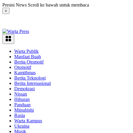
Langsung
Presisi News Scroll ke bawah untuk membaca
ke
×
konten
Warta Publik
Manfaat Buah
Berita Otomotif
Otomotif
Kamtibmas
Berita Teknologi
Berita Internasional
Demokrasi
Nissan
Hiburan
Panduan
Mitsubishi
Rusia
Warta Kampus
Ukraina
Musik