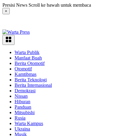
Langsung
Presisi News Scroll ke bawah untuk membaca
ke
×
konten
Warta Publik
Manfaat Buah
Berita Otomotif
Otomotif
Kamtibmas
Berita Teknologi
Berita Internasional
Demokrasi
Nissan
Hiburan
Panduan
Mitsubishi
Rusia
Warta Kampus
Ukraina
Musik