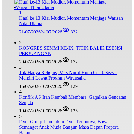
1
Haul ke-13 Kiai Mudlor, Momentum Menjaga Warisan
Nilai Ulama
21/07/2026
24/07/2026
322
2
KONGRES SEMMI KE-IX, TITIK BALIK ESENSI
PERJUANGAN
20/07/2026
20/07/2026
172
3
Tak Hanya Religius, MTs Nurul Huda Cetak Siswa
Mandiri Lewat Program Wirausaha
16/07/2026
16/07/2026
129
4
Konflik AS-Iran Kembali Membara, Gagalkan Gencatan
Senjata
10/07/2026
10/07/2026
125
5
Dyra Group Luncurkan Dyra Terranova, Bawa
Semangat Anak Muda Bangun Masa Depan Properti
Batam