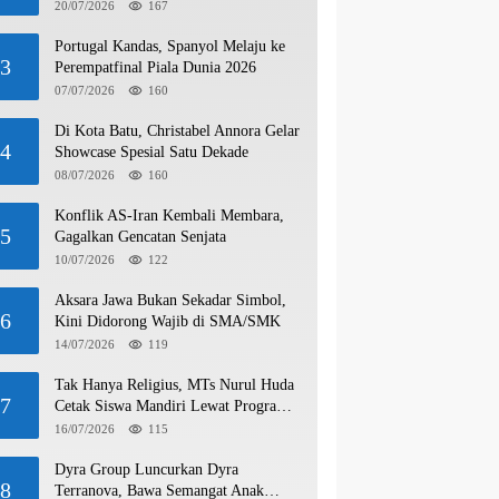
20/07/2026
167
Portugal Kandas, Spanyol Melaju ke
3
Perempatfinal Piala Dunia 2026
07/07/2026
160
Di Kota Batu, Christabel Annora Gelar
4
Showcase Spesial Satu Dekade
08/07/2026
160
Konflik AS-Iran Kembali Membara,
5
Gagalkan Gencatan Senjata
10/07/2026
122
Aksara Jawa Bukan Sekadar Simbol,
6
Kini Didorong Wajib di SMA/SMK
14/07/2026
119
Tak Hanya Religius, MTs Nurul Huda
7
Cetak Siswa Mandiri Lewat Program
Wirausaha
16/07/2026
115
Dyra Group Luncurkan Dyra
8
Terranova, Bawa Semangat Anak