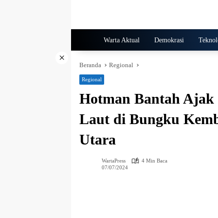
Langsung
ke
konten
Home
Warta Aktual
Demokrasi
Teknol
×
Beranda
Regional
Regional
Hotman Bantah Ajak 
Laut di Bungku Kemb
Utara
WartaPress
4 Min Baca
07/07/2024