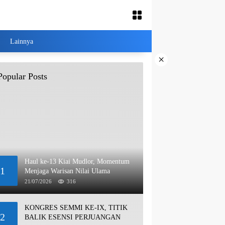
Lainnya
×
Popular Posts
Haul ke-13 Kiai Mudlor, Momentum
1
Menjaga Warisan Nilai Ulama
21/07/2026
316
KONGRES SEMMI KE-IX, TITIK
2
BALIK ESENSI PERJUANGAN