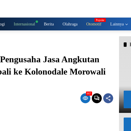
ogi
Internasional
Berita
Olahraga
Otomotif
Lainnya
Pengusaha Jasa Angkutan
ali ke Kolonodale Morowali
667