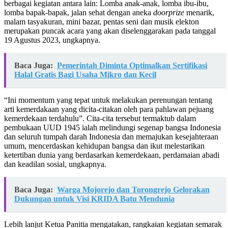
berbagai kegiatan antara lain: Lomba anak-anak, lomba ibu-ibu,
lomba bapak-bapak, jalan sehat dengan aneka
doorprize
menarik,
malam tasyakuran, mini bazar, pentas seni dan musik elekton
merupakan puncak acara yang akan diselenggarakan pada tanggal
19 Agustus 2023, ungkapnya.
Baca Juga:
Pemerintah Diminta Optimalkan Sertifikasi
Halal Gratis Bagi Usaha Mikro dan Kecil
“Ini momentum yang tepat untuk melakukan perenungan tentang
arti kemerdakaan yang dicita-citakan oleh para pahlawan pejuang
kemerdekaan terdahulu”. Cita-cita tersebut termaktub dalam
pembukaan UUD 1945 ialah melindungi segenap bangsa Indonesia
dan seluruh tumpah darah Indonesia dan memajukan kesejahteraan
umum, mencerdaskan kehidupan bangsa dan ikut melestarikan
ketertiban dunia yang berdasarkan kemerdekaan, perdamaian abadi
dan keadilan sosial, ungkapnya.
Baca Juga:
Warga Mojorejo dan Torongrejo Gelorakan
Dukungan untuk Visi KRIDA Batu Mendunia
Lebih lanjut Ketua Panitia mengatakan, rangkaian kegiatan semarak