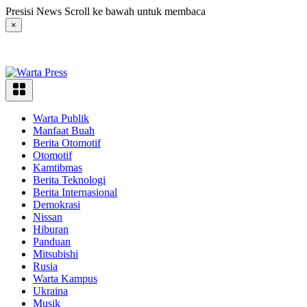
Langsung
Presisi News Scroll ke bawah untuk membaca
ke
×
konten
Warta Publik
Manfaat Buah
Berita Otomotif
Otomotif
Kamtibmas
Berita Teknologi
Berita Internasional
Demokrasi
Nissan
Hiburan
Panduan
Mitsubishi
Rusia
Warta Kampus
Ukraina
Musik