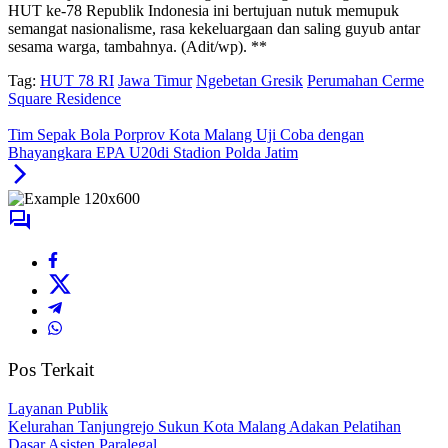
HUT ke-78 Republik Indonesia ini bertujuan nutuk memupuk
semangat nasionalisme, rasa kekeluargaan dan saling guyub antar
sesama warga, tambahnya. (Adit/wp). **
Tag:
HUT 78 RI
Jawa Timur
Ngebetan Gresik
Perumahan Cerme
Square Residence
Tim Sepak Bola Porprov Kota Malang Uji Coba dengan
Bhayangkara EPA U20di Stadion Polda Jatim
Pos Terkait
Layanan Publik
Kelurahan Tanjungrejo Sukun Kota Malang Adakan Pelatihan
Dasar Asisten Paralegal