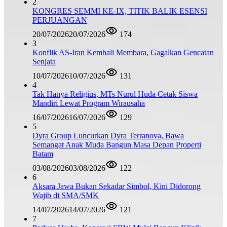
2
KONGRES SEMMI KE-IX, TITIK BALIK ESENSI
PERJUANGAN
20/07/2026
20/07/2026
174
3
Konflik AS-Iran Kembali Membara, Gagalkan Gencatan
Senjata
10/07/2026
10/07/2026
131
4
Tak Hanya Religius, MTs Nurul Huda Cetak Siswa
Mandiri Lewat Program Wirausaha
16/07/2026
16/07/2026
129
5
Dyra Group Luncurkan Dyra Terranova, Bawa
Semangat Anak Muda Bangun Masa Depan Properti
Batam
03/08/2026
03/08/2026
122
6
Aksara Jawa Bukan Sekadar Simbol, Kini Didorong
Wajib di SMA/SMK
14/07/2026
14/07/2026
121
7