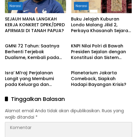
Narasi
Narasi
SEJAUH MANA LANGKAH
Buku Jelajah Kuburan
KERJA KONKRET DPRK/DPRD
Londo Malang Jilid 2,
AFIRMASI DI TANAH PAPUA?
Perkaya Khasanah Sejarah
Narasi
Diskusi Publik
Kota Malang
GMNI 72 Tahun: Saatnya
KNPI Nilai Polri di Bawah
Berhenti Terjebak
Presiden Sejalan dengan
Dualisme, Kembali pada
Konstitusi dan Sistem
Narasi
Narasi
Jalan Perjuangan Bung
Presidensial
Karno
Isra’ Mi’raj: Perjalanan
Planetarium Jakarta
Langit yang Membumi
Comeback, Siapkah
pada Keluarga dan
Hadapi Bayangan Krisis?
Generasi
Tinggalkan Balasan
Alamat email Anda tidak akan dipublikasikan.
Ruas yang
wajib ditandai
*