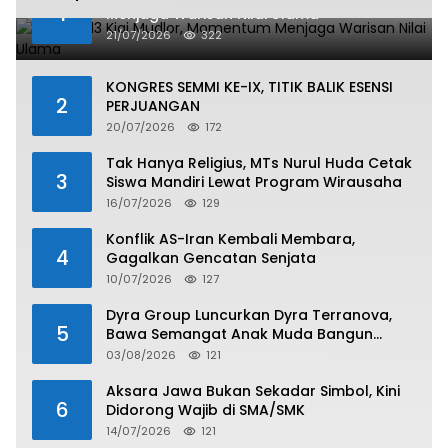
1
Menjaga Warisan Nilai Ulama
21/07/2026
322
KONGRES SEMMI KE-IX, TITIK BALIK ESENSI
2
PERJUANGAN
20/07/2026
172
Tak Hanya Religius, MTs Nurul Huda Cetak
3
Siswa Mandiri Lewat Program Wirausaha
16/07/2026
129
Konflik AS-Iran Kembali Membara,
4
Gagalkan Gencatan Senjata
10/07/2026
127
Dyra Group Luncurkan Dyra Terranova,
5
Bawa Semangat Anak Muda Bangun
Masa Depan Properti Batam
03/08/2026
121
Aksara Jawa Bukan Sekadar Simbol, Kini
6
Didorong Wajib di SMA/SMK
14/07/2026
121