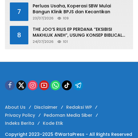
Perluas Usaha, Koperasi SBW Mulai
7
Bangun Klinik BPJS dan Kecantikan
23/07/2026
109
THE JOO’S RILIS EP PERDANA “EKSIBISI
8
MAKHLUK ANEH”, USUNG KONSEP BIBLICAL
SURF ROCK DALAM 6 TRACK
24/07/2026
101
About Us
Disclaimer
Redaksi WP
Privacy Policy
Pedoman Media Siber
Indeks Berita
Kode Etik
Copyright 2023-2025 ©WartaPress - All Rights Reserved