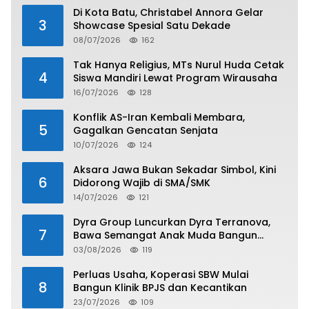
Di Kota Batu, Christabel Annora Gelar
3
Showcase Spesial Satu Dekade
08/07/2026
162
Tak Hanya Religius, MTs Nurul Huda Cetak
4
Siswa Mandiri Lewat Program Wirausaha
16/07/2026
128
Konflik AS-Iran Kembali Membara,
5
Gagalkan Gencatan Senjata
10/07/2026
124
Aksara Jawa Bukan Sekadar Simbol, Kini
6
Didorong Wajib di SMA/SMK
14/07/2026
121
Dyra Group Luncurkan Dyra Terranova,
7
Bawa Semangat Anak Muda Bangun
Masa Depan Properti Batam
03/08/2026
119
Perluas Usaha, Koperasi SBW Mulai
8
Bangun Klinik BPJS dan Kecantikan
23/07/2026
109