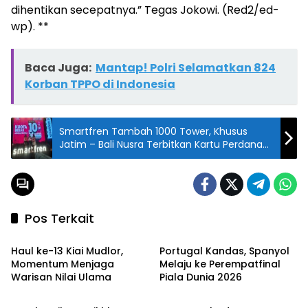
dihentikan secepatnya.” Tegas Jokowi. (Red2/ed-
wp). **
Baca Juga:
Mantap! Polri Selamatkan 824
Korban TPPO di Indonesia
Smartfren Tambah 1000 Tower, Khusus
Jatim – Bali Nusra Terbitkan Kartu Perdana
Unggulan
Pos Terkait
Berita
Berita
Haul ke-13 Kiai Mudlor,
Portugal Kandas, Spanyol
Momentum Menjaga
Melaju ke Perempatfinal
Warisan Nilai Ulama
Piala Dunia 2026
Berita
Berita