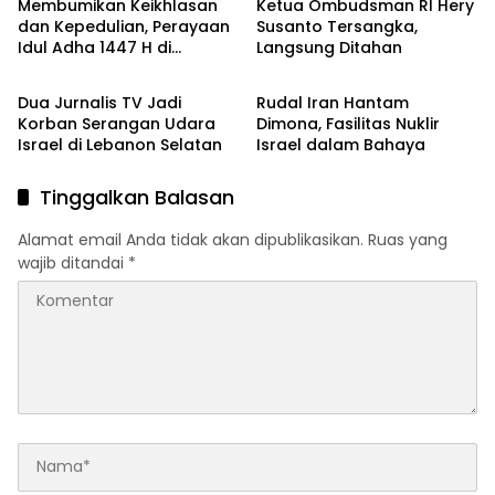
Membumikan Keikhlasan
Ketua Ombudsman RI Hery
dan Kepedulian, Perayaan
Susanto Tersangka,
Idul Adha 1447 H di
Langsung Ditahan
Berita
Berita
Pesantren Luhur Malang
Dua Jurnalis TV Jadi
Rudal Iran Hantam
Korban Serangan Udara
Dimona, Fasilitas Nuklir
Israel di Lebanon Selatan
Israel dalam Bahaya
Tinggalkan Balasan
Alamat email Anda tidak akan dipublikasikan.
Ruas yang
wajib ditandai
*