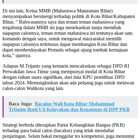
Di sisi lain, Ketua MMB (Mahasiswa Mataraman Blitar)
menyampaikan bersinergi terhadap politik di Kota Blitar/Kabupaten
Blitar, ” Bahwasannya saya dan teman teman mahasiswa yang
tergabung dalam MMB ini juga menekankan tanpa memihak
siapapun calonnya, teman teman mahasiswa ini tentunya akan satu
komando dengan saya, untuk mengawal masyarakat memilih
siapapun calonnya terkhusus dapat membangun Kota Blitar dan
dapat memberdayakan Pemuda sebagai ujung tombak kemajuan
kota,” ujarnya.
Adapun M.Trijanto yang kemarin mencalonkan sebagai DPD RI
Perwakilan Jawa Timur yang mempunyai modal di Kota Blitar
dengan raihan suara signifikan, dari data KPU pemilihan DPD
tahun 2024. Memungkinkan akan ada peluang juga untuk melawan
calon-calon Walikota yang lain.
Baca Juga:
Bacalon Wali Kota Blitar Mohammad
Trijanto Ikuti Uji Kelayakan dan Kepatutan di DPP PKB
Strategi berbeda diterapkan Partai Kebangkitan Bangsa (PKB)
terhadap para bakal calon (bacalon) yang telah mendaftar
penjaringan. Selain bakal menggelar tes kompetensi, juga menuntut