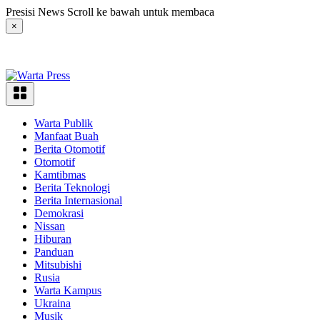
Langsung
Presisi News Scroll ke bawah untuk membaca
ke
×
konten
Warta Publik
Manfaat Buah
Berita Otomotif
Otomotif
Kamtibmas
Berita Teknologi
Berita Internasional
Demokrasi
Nissan
Hiburan
Panduan
Mitsubishi
Rusia
Warta Kampus
Ukraina
Musik