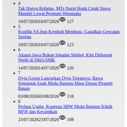
4
Tak Hanya Religius, MTs Nurul Huda Cetak Siswa
Mandiri Lewat Program Wirausaha
16/07/2026
16/07/2026
127
5
Konflik AS-Iran Kembali Membara, Gagalkan Gencatan
Senjata
10/07/2026
10/07/2026
123
6
Aksara Jawa Bukan Sekadar Simbol, Kini Didorong
Wajib di SMA/SMK
14/07/2026
14/07/2026
120
7
Dyra Group Luncurkan Dyra Terranova, Bawa
Semangat Anak Muda Bangun Masa Depan Properti
Batam
03/08/2026
03/08/2026
118
8
Perluas Usaha, Koperasi SBW Mulai Bangun Klinik
BPJS dan Kecantikan
23/07/2026
23/07/2026
108