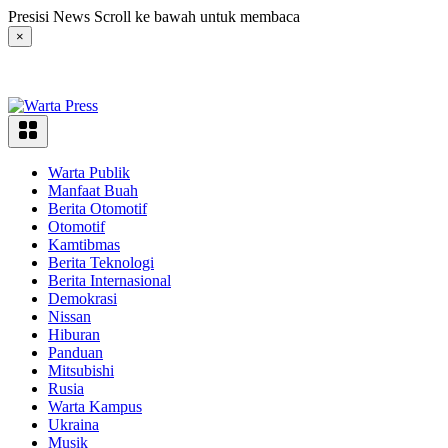
Langsung
Presisi News Scroll ke bawah untuk membaca
ke
×
konten
Warta Publik
Manfaat Buah
Berita Otomotif
Otomotif
Kamtibmas
Berita Teknologi
Berita Internasional
Demokrasi
Nissan
Hiburan
Panduan
Mitsubishi
Rusia
Warta Kampus
Ukraina
Musik