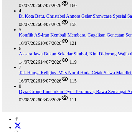
07/07/2026
07/07/2026
160
4
Di Kota Batu, Christabel Annora Gelar Showcase Spesial S
08/07/2026
08/07/2026
158
5
Konflik AS-Iran Kembali Membara, Gagalkan Gencatan Sen
10/07/2026
10/07/2026
121
6
Aksara Jawa Bukan Sekadar Simbol, Kini Didorong Waji
14/07/2026
14/07/2026
119
7
Tak Hanya Religius, MTs Nurul Huda Cetak Siswa Mandiri
16/07/2026
16/07/2026
115
8
Dyra Group Luncurkan Dyra Terranova, Bawa Semangat A
03/08/2026
03/08/2026
111