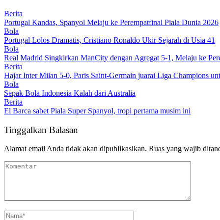
Berita
Portugal Kandas, Spanyol Melaju ke Perempatfinal Piala Dunia 2026
Bola
Portugal Lolos Dramatis, Cristiano Ronaldo Ukir Sejarah di Usia 41
Bola
Real Madrid Singkirkan ManCity dengan Agregat 5-1, Melaju ke Pe
Berita
Hajar Inter Milan 5-0, Paris Saint-Germain juarai Liga Champions un
Bola
Sepak Bola Indonesia Kalah dari Australia
Berita
El Barca sabet Piala Super Spanyol, tropi pertama musim ini
Tinggalkan Balasan
Alamat email Anda tidak akan dipublikasikan.
Ruas yang wajib ditan