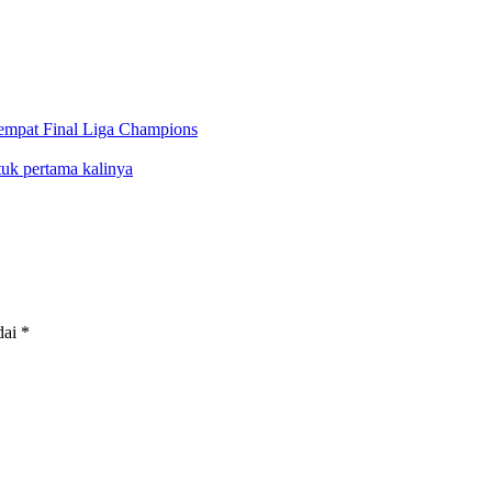
rempat Final Liga Champions
tuk pertama kalinya
dai
*