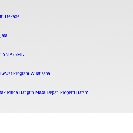
atu Dekade
jata
b di SMA/SMK
 Lewat Program Wirausaha
nak Muda Bangun Masa Depan Properti Batam