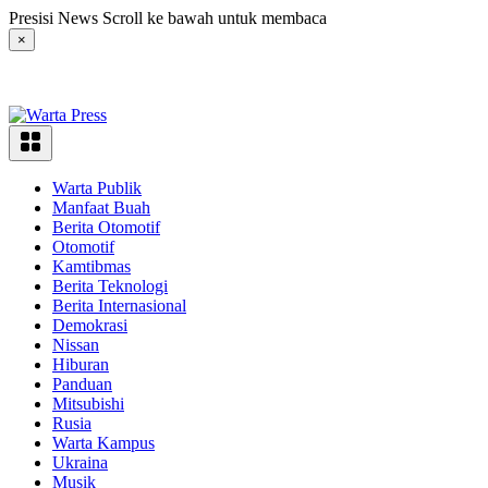
Langsung
Presisi News Scroll ke bawah untuk membaca
ke
×
konten
Warta Publik
Manfaat Buah
Berita Otomotif
Otomotif
Kamtibmas
Berita Teknologi
Berita Internasional
Demokrasi
Nissan
Hiburan
Panduan
Mitsubishi
Rusia
Warta Kampus
Ukraina
Musik