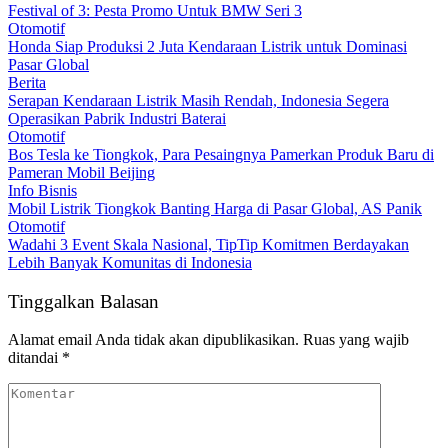
Festival of 3: Pesta Promo Untuk BMW Seri 3
Otomotif
Honda Siap Produksi 2 Juta Kendaraan Listrik untuk Dominasi
Pasar Global
Berita
Serapan Kendaraan Listrik Masih Rendah, Indonesia Segera
Operasikan Pabrik Industri Baterai
Otomotif
Bos Tesla ke Tiongkok, Para Pesaingnya Pamerkan Produk Baru di
Pameran Mobil Beijing
Info Bisnis
Mobil Listrik Tiongkok Banting Harga di Pasar Global, AS Panik
Otomotif
Wadahi 3 Event Skala Nasional, TipTip Komitmen Berdayakan
Lebih Banyak Komunitas di Indonesia
Tinggalkan Balasan
Alamat email Anda tidak akan dipublikasikan.
Ruas yang wajib
ditandai
*