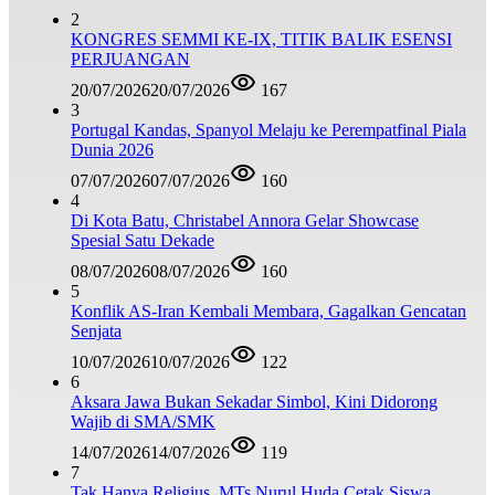
2
KONGRES SEMMI KE-IX, TITIK BALIK ESENSI
PERJUANGAN
20/07/2026
20/07/2026
167
3
Portugal Kandas, Spanyol Melaju ke Perempatfinal Piala
Dunia 2026
07/07/2026
07/07/2026
160
4
Di Kota Batu, Christabel Annora Gelar Showcase
Spesial Satu Dekade
08/07/2026
08/07/2026
160
5
Konflik AS-Iran Kembali Membara, Gagalkan Gencatan
Senjata
10/07/2026
10/07/2026
122
6
Aksara Jawa Bukan Sekadar Simbol, Kini Didorong
Wajib di SMA/SMK
14/07/2026
14/07/2026
119
7
Tak Hanya Religius, MTs Nurul Huda Cetak Siswa