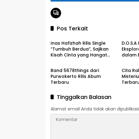
Pos Terkait
Musik
Musik
Inas Hafizhah Rilis Single
D.O.S.A 
“Tumbuh Berdua”, Sajikan
Eksplora
Kisah Cinta yang Hangat
dalam 
Musik
Musik
dan Easy Listening
Atmosf
Band 5678things dari
Cita Ra
Purwokerto Rilis Abum
Misteri
Terbaru
Terbaru
Tinggalkan Balasan
Alamat email Anda tidak akan dipublikasi