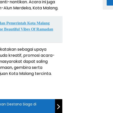
nti-nantikan. Acara ini juga
lun-Alun Merdeka, Kota Malang.
dan Pemerintah Kota Malang
he Beautiful Vibes Of Ramadan
ikatakan sebagai upaya
da kreatif, promosi acara-
asyarakat dapat saling
amaan, gembira serta
uan Kota Malang tercinta.
akan Destana Siaga di