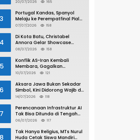
20/07/2026
165
Portugal Kandas, Spanyol
3
Melaju ke Perempatfinal Piala
Dunia 2026
07/07/2026
158
Di Kota Batu, Christabel
4
Annora Gelar Showcase
Spesial Satu Dekade
08/07/2026
158
Konflik AS-Iran Kembali
5
Membara, Gagalkan
Gencatan Senjata
10/07/2026
121
Aksara Jawa Bukan Sekadar
6
Simbol, Kini Didorong Wajib di
SMA/SMK
14/07/2026
118
Perencanaan Infrastruktur AI
7
Tak Bisa Ditunda di Tengah
Lonjakan Adopsi
06/07/2026
117
Tak Hanya Religius, MTs Nurul
8
Huda Cetak Siswa Mandiri