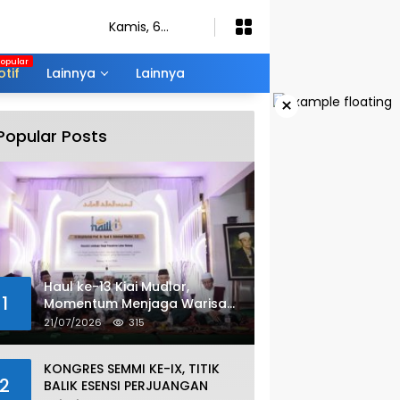
Kamis, 6
Agustus 2026
tif
Lainnya
Lainnya
×
Popular Posts
Haul ke-13 Kiai Mudlor,
1
Momentum Menjaga Warisan
Nilai Ulama
21/07/2026
315
KONGRES SEMMI KE-IX, TITIK
2
BALIK ESENSI PERJUANGAN