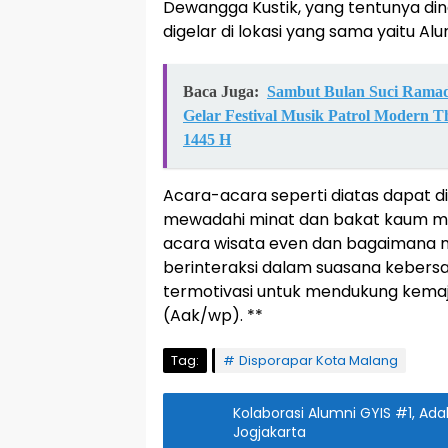
Dewangga Kustik, yang tentunya dina
digelar di lokasi yang sama yaitu A
Baca Juga:
Sambut Bulan Suci Rama
Gelar Festival Musik Patrol Modern T
1445 H
Acara-acara seperti diatas dapat d
mewadahi minat dan bakat kaum mu
acara wisata even dan bagaimana m
berinteraksi dalam suasana kebers
termotivasi untuk mendukung kemaj
(Aak/wp). **
Tag:
Disporapar Kota Malang
Kolaborasi Alumni GYIS #1, Ad
Jogjakarta