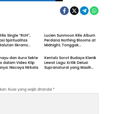
Musik
Rilis Single “RUH”,
Lucien Sunmoon Rilis Album
si Spiritualitas
Perdana Nothing Blooms at
Balutan Skramz
Midnight, Tonggak
Musik
erik
Pendewasaan yang Jujur
dan Personal
hayu dan Aura Sekte
Kentalz Sorot Budaya Klenik
us dalam Video Klip
Lewat Lagu: Kritik Delusi
nya: Niscaya Nirkala
Supranatural yang Masih
Mengakar
kan.
Ruas yang wajib ditandai
*