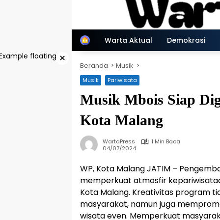
Langsung
ke
konten
Home
Warta Aktual
Demokrasi
×
Beranda
Musik
Musik
Pariwisata
Musik Mbois Siap Dig
Kota Malang
WartaPress
1 Min Baca
04/07/2024
WP, Kota Malang JATIM – Pengemba
memperkuat atmosfir kepariwisataa
Kota Malang. Kreativitas program t
masyarakat, namun juga mempromo
wisata even. Memperkuat masyarak