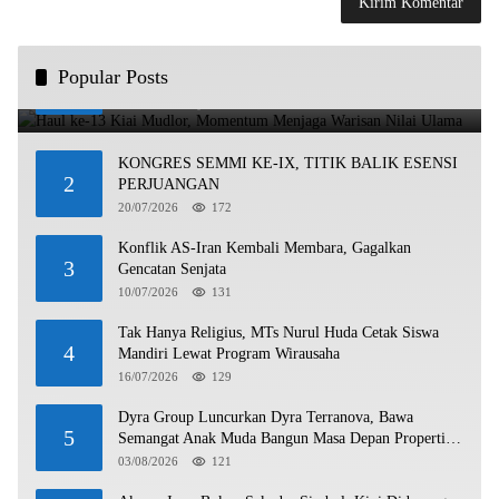
Haul ke-13 Kiai Mudlor, Momentum Menjaga Warisan
Popular Posts
1
Nilai Ulama
21/07/2026
322
KONGRES SEMMI KE-IX, TITIK BALIK ESENSI
2
PERJUANGAN
20/07/2026
172
Konflik AS-Iran Kembali Membara, Gagalkan
3
Gencatan Senjata
10/07/2026
131
Tak Hanya Religius, MTs Nurul Huda Cetak Siswa
4
Mandiri Lewat Program Wirausaha
16/07/2026
129
Dyra Group Luncurkan Dyra Terranova, Bawa
5
Semangat Anak Muda Bangun Masa Depan Properti
Batam
03/08/2026
121