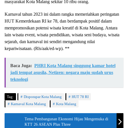
masyarakat Kota Malang sekitar 10 ribu orang.
Karnaval tahun 2023 ini dalam rangka memeriahkan peringatan
HUT Kemerdekaan RI ke 78, dan berdampak positif dalam
mempromosikan potensi wisata kreatif di Kota Malang. Antara
lain wisata event, wisata pendidikan, wisata seni budaya, wisata
sejarah, dan karnaval ini sendiri mengandung nilai
kepariwisataan. (Rls/aak/ed-wp). **
Baca Juga:
PHRI Kota Malang singgung kamar hotel
jadi tempat asusila, Netizen: negara maju sudah urus
teknologi
Tag:
Disporapar Kota Malang
HUT 78 RI
Karnaval Kota Malang
Kota Malang
Tema Pembangunan Ekonomi Hijau Mengemuka di
KTT 26 ASEAN Plus Three