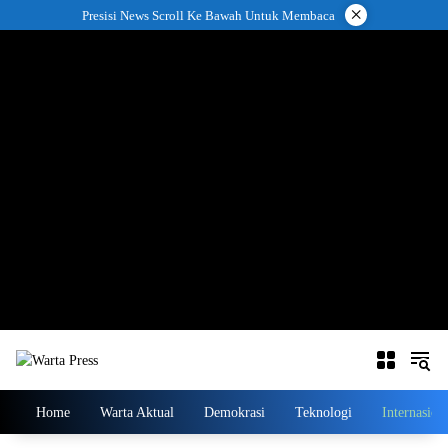
Langsung
×
Presisi News Scroll Ke Bawah Untuk Membaca
ke
konten
Home
Warta Aktual
Demokrasi
Teknologi
Internasion