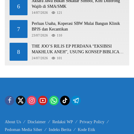
Aksara Jawa Bukan Sekadar Simbol, Kini Didorong
6
Wajib di SMA/SMK
14/07/2026
121
Perluas Usaha, Koperasi SBW Mulai Bangun Klinik
7
BPJS dan Kecantikan
23/07/2026
110
THE JOO’S RILIS EP PERDANA “EKSIBISI
8
MAKHLUK ANEH”, USUNG KONSEP BIBLICAL
SURF ROCK DALAM 6 TRACK
24/07/2026
101
About Us
Disclaimer
Redaksi WP
Privacy Policy
Pedoman Media Siber
Indeks Berita
Kode Etik