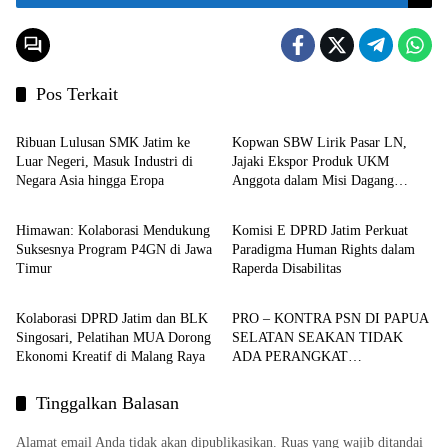
Pos Terkait
Regional
Komunitas
Ribuan Lulusan SMK Jatim ke
Kopwan SBW Lirik Pasar LN,
Luar Negeri, Masuk Industri di
Jajaki Ekspor Produk UKM
Negara Asia hingga Eropa
Anggota dalam Misi Dagang
Aspirasi
Regional
Gubernur
Himawan: Kolaborasi Mendukung
Komisi E DPRD Jatim Perkuat
Suksesnya Program P4GN di Jawa
Paradigma Human Rights dalam
Timur
Raperda Disabilitas
Regional
Regional
Kolaborasi DPRD Jatim dan BLK
PRO – KONTRA PSN DI PAPUA
Singosari, Pelatihan MUA Dorong
SELATAN SEAKAN TIDAK
Ekonomi Kreatif di Malang Raya
ADA PERANGKAT
PEMERINTAHAN DAERAH
Tinggalkan Balasan
Alamat email Anda tidak akan dipublikasikan.
Ruas yang wajib ditandai