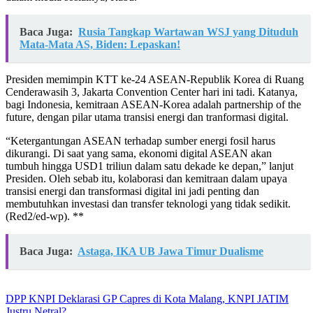
Baca Juga:
Rusia Tangkap Wartawan WSJ yang Dituduh
Mata-Mata AS, Biden: Lepaskan!
Presiden memimpin KTT ke-24 ASEAN-Republik Korea di Ruang
Cenderawasih 3, Jakarta Convention Center hari ini tadi. Katanya,
bagi Indonesia, kemitraan ASEAN-Korea adalah partnership of the
future, dengan pilar utama transisi energi dan tranformasi digital.
“Ketergantungan ASEAN terhadap sumber energi fosil harus
dikurangi. Di saat yang sama, ekonomi digital ASEAN akan
tumbuh hingga USD1 triliun dalam satu dekade ke depan,” lanjut
Presiden. Oleh sebab itu, kolaborasi dan kemitraan dalam upaya
transisi energi dan transformasi digital ini jadi penting dan
membutuhkan investasi dan transfer teknologi yang tidak sedikit.
(Red2/ed-wp). **
Baca Juga:
Astaga, IKA UB Jawa Timur Dualisme
DPP KNPI Deklarasi GP Capres di Kota Malang, KNPI JATIM
Justru Netral?