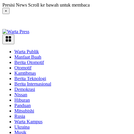
Langsung
Presisi News Scroll ke bawah untuk membaca
ke
×
konten
Warta Publik
Manfaat Buah
Berita Otomotif
Otomotif
Kamtibmas
Berita Teknologi
Berita Internasional
Demokrasi
Nissan
Hiburan
Panduan
Mitsubishi
Rusia
Warta Kampus
Ukraina
Musik