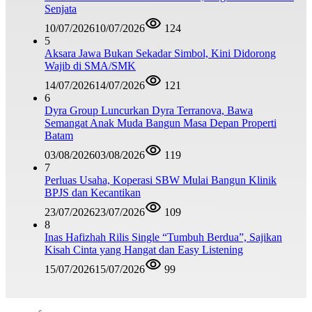
Senjata
10/07/2026
10/07/2026
124
5
Aksara Jawa Bukan Sekadar Simbol, Kini Didorong
Wajib di SMA/SMK
14/07/2026
14/07/2026
121
6
Dyra Group Luncurkan Dyra Terranova, Bawa
Semangat Anak Muda Bangun Masa Depan Properti
Batam
03/08/2026
03/08/2026
119
7
Perluas Usaha, Koperasi SBW Mulai Bangun Klinik
BPJS dan Kecantikan
23/07/2026
23/07/2026
109
8
Inas Hafizhah Rilis Single “Tumbuh Berdua”, Sajikan
Kisah Cinta yang Hangat dan Easy Listening
15/07/2026
15/07/2026
99