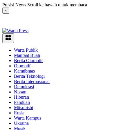
Langsung
Presisi News Scroll ke bawah untuk membaca
ke
×
konten
Warta Publik
Manfaat Buah
Berita Otomotif
Otomotif
Kamtibmas
Berita Teknologi
Berita Internasional
Demokrasi
Nissan
Hiburan
Panduan
Mitsubishi
Rusia
Warta Kampus
Ukraina
Musik