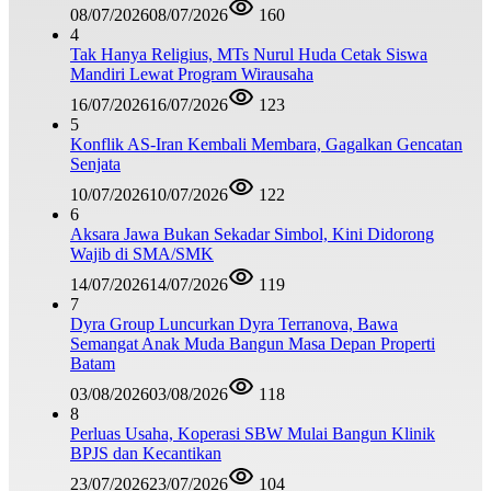
08/07/2026
08/07/2026
160
4
Tak Hanya Religius, MTs Nurul Huda Cetak Siswa
Mandiri Lewat Program Wirausaha
16/07/2026
16/07/2026
123
5
Konflik AS-Iran Kembali Membara, Gagalkan Gencatan
Senjata
10/07/2026
10/07/2026
122
6
Aksara Jawa Bukan Sekadar Simbol, Kini Didorong
Wajib di SMA/SMK
14/07/2026
14/07/2026
119
7
Dyra Group Luncurkan Dyra Terranova, Bawa
Semangat Anak Muda Bangun Masa Depan Properti
Batam
03/08/2026
03/08/2026
118
8
Perluas Usaha, Koperasi SBW Mulai Bangun Klinik
BPJS dan Kecantikan
23/07/2026
23/07/2026
104