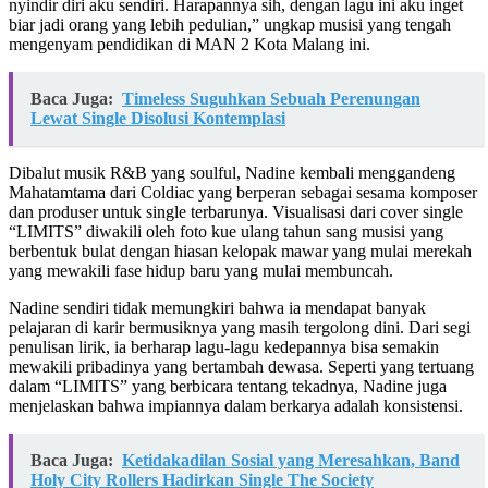
nyindir diri aku sendiri. Harapannya sih, dengan lagu ini aku inget
biar jadi orang yang lebih pedulian,” ungkap musisi yang tengah
mengenyam pendidikan di MAN 2 Kota Malang ini.
Baca Juga:
Timeless Suguhkan Sebuah Perenungan
Lewat Single Disolusi Kontemplasi
Dibalut musik R&B yang soulful, Nadine kembali menggandeng
Mahatamtama dari Coldiac yang berperan sebagai sesama komposer
dan produser untuk single terbarunya. Visualisasi dari cover single
“LIMITS” diwakili oleh foto kue ulang tahun sang musisi yang
berbentuk bulat dengan hiasan kelopak mawar yang mulai merekah
yang mewakili fase hidup baru yang mulai membuncah.
Nadine sendiri tidak memungkiri bahwa ia mendapat banyak
pelajaran di karir bermusiknya yang masih tergolong dini. Dari segi
penulisan lirik, ia berharap lagu-lagu kedepannya bisa semakin
mewakili pribadinya yang bertambah dewasa. Seperti yang tertuang
dalam “LIMITS” yang berbicara tentang tekadnya, Nadine juga
menjelaskan bahwa impiannya dalam berkarya adalah konsistensi.
Baca Juga:
Ketidakadilan Sosial yang Meresahkan, Band
Holy City Rollers Hadirkan Single The Society