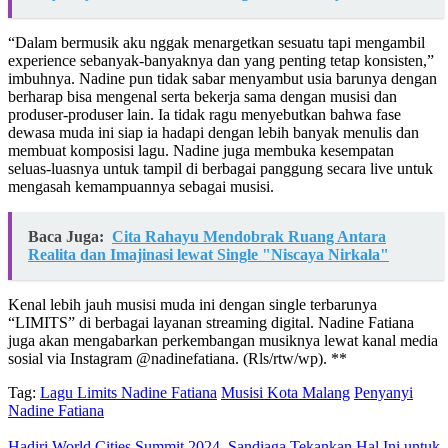
“Dalam bermusik aku nggak menargetkan sesuatu tapi mengambil
experience sebanyak-banyaknya dan yang penting tetap konsisten,”
imbuhnya. Nadine pun tidak sabar menyambut usia barunya dengan
berharap bisa mengenal serta bekerja sama dengan musisi dan
produser-produser lain. Ia tidak ragu menyebutkan bahwa fase
dewasa muda ini siap ia hadapi dengan lebih banyak menulis dan
membuat komposisi lagu. Nadine juga membuka kesempatan
seluas-luasnya untuk tampil di berbagai panggung secara live untuk
mengasah kemampuannya sebagai musisi.
Baca Juga:
Cita Rahayu Mendobrak Ruang Antara
Realita dan Imajinasi lewat Single "Niscaya Nirkala"
Kenal lebih jauh musisi muda ini dengan single terbarunya
“LIMITS” di berbagai layanan streaming digital. Nadine Fatiana
juga akan mengabarkan perkembangan musiknya lewat kanal media
sosial via Instagram @nadinefatiana. (Rls/rtw/wp). **
Tag:
Lagu Limits Nadine Fatiana
Musisi Kota Malang
Penyanyi
Nadine Fatiana
Hadiri World Cities Summit 2024, Sandiaga Tekankan Hal Ini untuk