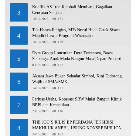
Konflik AS-Iran Kembali Membara, Gagalkan
3
Gencatan Senjata
10/07/2026
131
Tak Hanya Religius, MTs Nurul Huda Cetak Siswa
4
Mandiri Lewat Program Wirausaha
16/07/2026
129
Dyra Group Luncurkan Dyra Terranova, Bawa
5
Semangat Anak Muda Bangun Masa Depan Properti
Batam
03/08/2026
122
Aksara Jawa Bukan Sekadar Simbol, Kini Didorong
6
Wajib di SMA/SMK
14/07/2026
121
Perluas Usaha, Koperasi SBW Mulai Bangun Klinik
7
BPJS dan Kecantikan
23/07/2026
110
THE JOO’S RILIS EP PERDANA “EKSIBISI
8
MAKHLUK ANEH”, USUNG KONSEP BIBLICAL
SURF ROCK DALAM 6 TRACK
24/07/2026
102