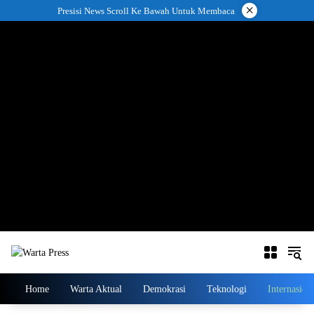
Langsung
×
Presisi News Scroll Ke Bawah Untuk Membaca
ke
konten
Home
Warta Aktual
Demokrasi
Teknologi
Internasion