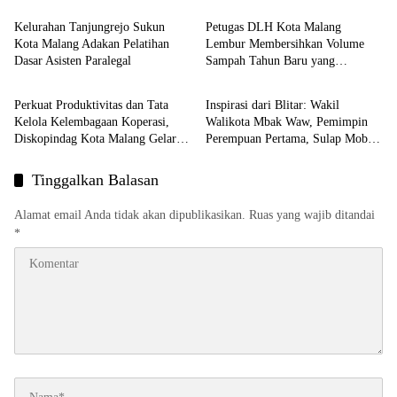
Kelurahan Tanjungrejo Sukun
Petugas DLH Kota Malang
Kota Malang Adakan Pelatihan
Lembur Membersihkan Volume
Dasar Asisten Paralegal
Sampah Tahun Baru yang
Layanan Publik
Layanan Publik
Melonjak
Perkuat Produktivitas dan Tata
Inspirasi dari Blitar: Wakil
Kelola Kelembagaan Koperasi,
Walikota Mbak Waw, Pemimpin
Diskopindag Kota Malang Gelar
Perempuan Pertama, Sulap Mobil
Fasilitas Klinik Koperasi
Dinas Jadi “Ojek” Khusus Penekan
Stunting!
Tinggalkan Balasan
Alamat email Anda tidak akan dipublikasikan.
Ruas yang wajib ditandai
*