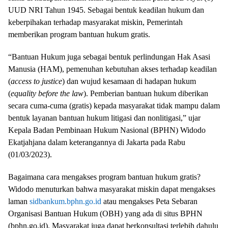
UUD NRI Tahun 1945. Sebagai bentuk keadilan hukum dan
keberpihakan terhadap masyarakat miskin, Pemerintah
memberikan program bantuan hukum gratis.
“Bantuan Hukum juga sebagai bentuk perlindungan Hak Asasi
Manusia (HAM), pemenuhan kebutuhan akses terhadap keadilan
(
access to justice
) dan wujud kesamaan di hadapan hukum
(
equality before the law
). Pemberian bantuan hukum diberikan
secara cuma-cuma (gratis) kepada masyarakat tidak mampu dalam
bentuk layanan bantuan hukum litigasi dan nonlitigasi,” ujar
Kepala Badan Pembinaan Hukum Nasional (BPHN) Widodo
Ekatjahjana dalam keterangannya di Jakarta pada Rabu
(01/03/2023).
Bagaimana cara mengakses program bantuan hukum gratis?
Widodo menuturkan bahwa masyarakat miskin dapat mengakses
laman
sidbankum.bphn.go.id
atau mengakses Peta Sebaran
Organisasi Bantuan Hukum (OBH) yang ada di situs BPHN
(bphn.go.id). Masyarakat juga dapat berkonsultasi terlebih dahulu