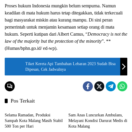
Proses hukum Indonesia mungkin belum sempurna. Namun
keadilan di mata hukum harus tetap ditegakkan, tidak terkecuali
bagi masyarakat miskin atau kurang mampu. Di sini peran
pemerintah untuk menjamin kesamaan setiap orang di mata
hukum. Seperti kutipan dari Albert Camus, “
Democracy is not the
law of the majority but the protection of the minority
”. **
(Humas/bphn.go.id/ ed-wp).
Tiket Kereta Api Tambahan Lebaran 2023 Sudah Bisa
Dipesan, Cek Jadwalnya
Pos Terkait
Layanan Publik
Bakti Sosial
Selama Ramadan, Produksi
Sam Anas Luncurkan Ambulans,
Sampah Kota Malang Masih Stabil
Melayani Kondisi Darurat Medis di
500 Ton per Hari
Kota Malang
Layanan Publik
Layanan Publik