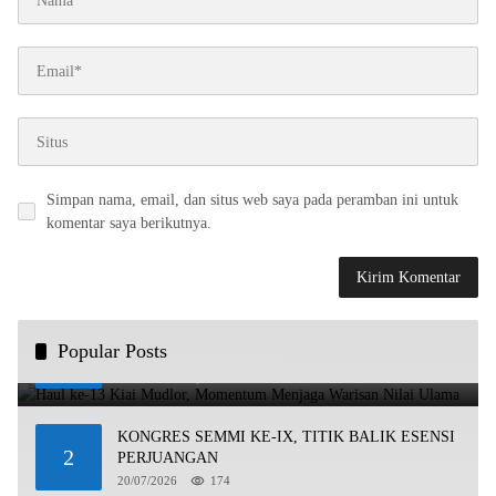
Simpan nama, email, dan situs web saya pada peramban ini untuk
komentar saya berikutnya.
Haul ke-13 Kiai Mudlor, Momentum Menjaga Warisan
Popular Posts
1
Nilai Ulama
21/07/2026
323
KONGRES SEMMI KE-IX, TITIK BALIK ESENSI
2
PERJUANGAN
20/07/2026
174