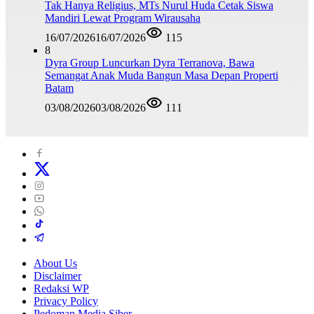
Tak Hanya Religius, MTs Nurul Huda Cetak Siswa
Mandiri Lewat Program Wirausaha
16/07/2026
16/07/2026
115
8
Dyra Group Luncurkan Dyra Terranova, Bawa
Semangat Anak Muda Bangun Masa Depan Properti
Batam
03/08/2026
03/08/2026
111
About Us
Disclaimer
Redaksi WP
Privacy Policy
Pedoman Media Siber