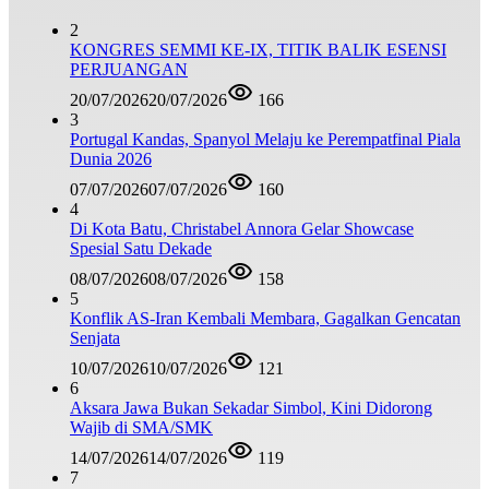
2
KONGRES SEMMI KE-IX, TITIK BALIK ESENSI
PERJUANGAN
20/07/2026
20/07/2026
166
3
Portugal Kandas, Spanyol Melaju ke Perempatfinal Piala
Dunia 2026
07/07/2026
07/07/2026
160
4
Di Kota Batu, Christabel Annora Gelar Showcase
Spesial Satu Dekade
08/07/2026
08/07/2026
158
5
Konflik AS-Iran Kembali Membara, Gagalkan Gencatan
Senjata
10/07/2026
10/07/2026
121
6
Aksara Jawa Bukan Sekadar Simbol, Kini Didorong
Wajib di SMA/SMK
14/07/2026
14/07/2026
119
7