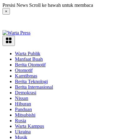
Langsung
Presisi News Scroll ke bawah untuk membaca
ke
×
konten
Warta Publik
Manfaat Buah
Berita Otomotif
Otomotif
Kamtibmas
Berita Teknologi
Berita Internasional
Demokrasi
Nissan
Hiburan
Panduan
Mitsubishi
Rusia
Warta Kampus
Ukraina
Musik