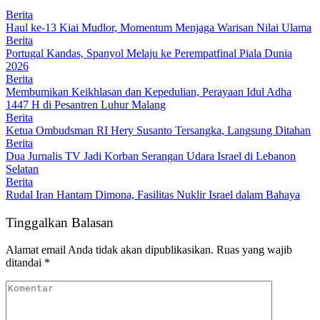
Berita
Haul ke-13 Kiai Mudlor, Momentum Menjaga Warisan Nilai Ulama
Berita
Portugal Kandas, Spanyol Melaju ke Perempatfinal Piala Dunia
2026
Berita
Membumikan Keikhlasan dan Kepedulian, Perayaan Idul Adha
1447 H di Pesantren Luhur Malang
Berita
Ketua Ombudsman RI Hery Susanto Tersangka, Langsung Ditahan
Berita
Dua Jurnalis TV Jadi Korban Serangan Udara Israel di Lebanon
Selatan
Berita
Rudal Iran Hantam Dimona, Fasilitas Nuklir Israel dalam Bahaya
Tinggalkan Balasan
Alamat email Anda tidak akan dipublikasikan.
Ruas yang wajib
ditandai
*