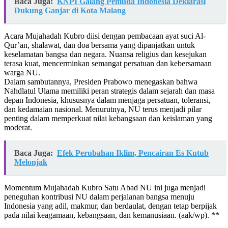
Baca Juga:
KNPI Galang Pemuda Indonesia Deklarasi
Dukung Ganjar di Kota Malang
Acara Mujahadah Kubro diisi dengan pembacaan ayat suci Al-
Qur’an, shalawat, dan doa bersama yang dipanjatkan untuk
keselamatan bangsa dan negara. Nuansa religius dan kesejukan
terasa kuat, mencerminkan semangat persatuan dan kebersamaan
warga NU.
Dalam sambutannya, Presiden Prabowo menegaskan bahwa
Nahdlatul Ulama memiliki peran strategis dalam sejarah dan masa
depan Indonesia, khususnya dalam menjaga persatuan, toleransi,
dan kedamaian nasional. Menurutnya, NU terus menjadi pilar
penting dalam memperkuat nilai kebangsaan dan keislaman yang
moderat.
Baca Juga:
Efek Perubahan Iklim, Pencairan Es Kutub
Melonjak
Momentum Mujahadah Kubro Satu Abad NU ini juga menjadi
peneguhan kontribusi NU dalam perjalanan bangsa menuju
Indonesia yang adil, makmur, dan berdaulat, dengan tetap berpijak
pada nilai keagamaan, kebangsaan, dan kemanusiaan. (aak/wp). **