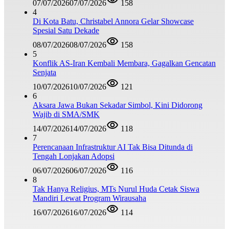
07/07/2026
07/07/2026
158
4
Di Kota Batu, Christabel Annora Gelar Showcase
Spesial Satu Dekade
08/07/2026
08/07/2026
158
5
Konflik AS-Iran Kembali Membara, Gagalkan Gencatan
Senjata
10/07/2026
10/07/2026
121
6
Aksara Jawa Bukan Sekadar Simbol, Kini Didorong
Wajib di SMA/SMK
14/07/2026
14/07/2026
118
7
Perencanaan Infrastruktur AI Tak Bisa Ditunda di
Tengah Lonjakan Adopsi
06/07/2026
06/07/2026
116
8
Tak Hanya Religius, MTs Nurul Huda Cetak Siswa
Mandiri Lewat Program Wirausaha
16/07/2026
16/07/2026
114