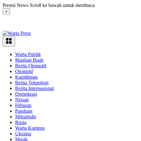
Langsung
Presisi News Scroll ke bawah untuk membaca
ke
×
konten
Warta Publik
Manfaat Buah
Berita Otomotif
Otomotif
Kamtibmas
Berita Teknologi
Berita Internasional
Demokrasi
Nissan
Hiburan
Panduan
Mitsubishi
Rusia
Warta Kampus
Ukraina
Musik